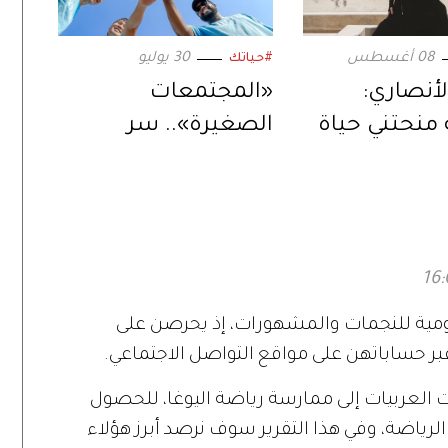
08 أغسطس
30 يوليو
#حياتك
لأنصاري:
«المجتمعات
 منحتني حياة
الصغيرة».. سر
الصداقات الأقوى في
2026
مية للنجمات والمشهورات، إذ يحرصن على
 حساباتهن على مواقع التواصل الاجتماعي.
ت العربيات إلى ممارسة رياضة اليوغا، للحصول
الرياضة، وفي هذا التقرير سوف نرصد أبرز هؤلاء