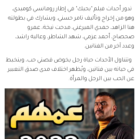
تدور أحداث فيلم "بحبك" في إطار رومانسي كوميدي،
وهو من إخراج وتأليف تامر حسني، ويشارك في بطولته
هنا الزاهد، حمدي الميرغني، مدحت تيخة، عمرو
صحصاح، أحمد عزمي، شهد الشاطر، وعالية راشد،
وعدد آخر من الفنانين.
وتتناول الأحداث حياة رجل يخوض قصتي حب، ويتخبط
في حياته بين فتاتين، ويُظهر اختلاف مدى صدق التعبير
عن الحب بين الرجل والمرأة.