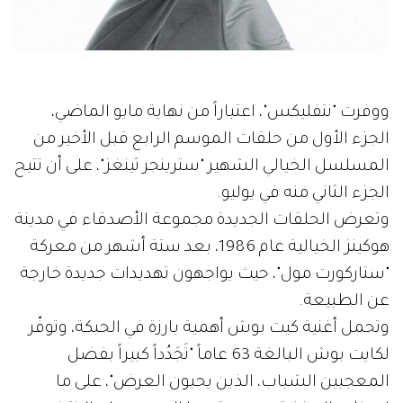
ووفرت "نتفليكس"، اعتباراً من نهاية مايو الماضي،
الجزء الأول من حلقات الموسم الرابع قبل الأخير من
المسلسل الخيالي الشهير "سترينجر ثينغز"، على أن تتيح
الجزء الثاني منه في يوليو.
وتعرض الحلقات الجديدة مجموعة الأصدقاء في مدينة
هوكينز الخيالية عام 1986، بعد ستة أشهر من معركة
"ستاركورت مول"، حيث يواجهون تهديدات جديدة خارجة
عن الطبيعة.
وتحمل أغنية كيت بوش أهمية بارزة في الحبكة، وتوفّر
لكايت بوش البالغة 63 عاماً "تَجَدُداً كبيراً بفضل
المعجبين الشباب، الذين يحبون العرض"، على ما