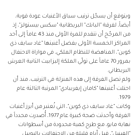
ويتوقع أن يسجّل ترتيب سباق الأغنيات عودة قوية،
أيضاً، لفرقة "البانك" البريطانية "سكس بيستولز"، إذ
من المرجّح أن تتقدم للمرة الأولى منذ 43 عاماً إلى أحد
المراكز الخمسة الأولى بفضل أغنيتها "غاد سايف ذي
كوين"، المناهضة للنظام الملكي، في موازاة الاحتفال
بمرور 70 عاماً على تولّي الملكة إليزابيث الثانية العرش
البريطاني.
ولم تصل الفرقة إلى هذه المنزلة في الترتيب، منذ أن
احتلت أغنيتها "كامان إيفريبادي" المرتبة الثالثة عام
1979.
وكانت "غاد سايف ذي كوين"، التي تُعتبر من أبرز أغنيات
الفرقة وأحدثت ضجة كبيرة عام 1977، أُصدرت مجدداً في
نهاية مايو، مع طرح كمية محدودة من أسطوانات
"الفينيل"، قبل أيام قليلة من الاحتفالات باليوبيل