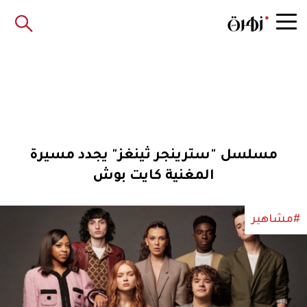
مسلسل "سترينجر ثينغز" يجدد مسيرة
المغنية كايت بوش
#مشاهير