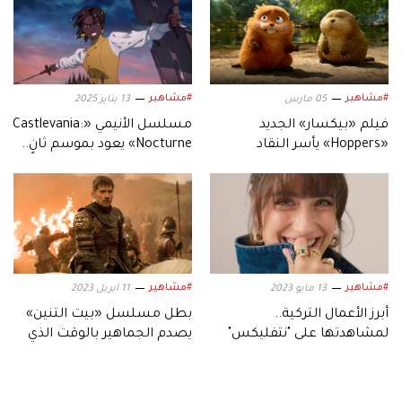
#مشاهير
#مشاهير
05 مارس
13 يناير 2025
فيلم «بيكسار» الجديد
مسلسل الأنيمي «Castlevania:
«Hoppers» يأسر النقاد
Nocturne» يعود بموسم ثانٍ..
بعالمه.. وشخصياته المميزة
في هذا التاريخ
#مشاهير
#مشاهير
13 مايو 2023
11 ابريل 2023
أبرز الأعمال التركية..
بطل مسلسل «بيت التنين»
لمشاهدتها على "نتفليكس"
يصدم الجماهير بالوقت الذي
قضاه في مشاهدته