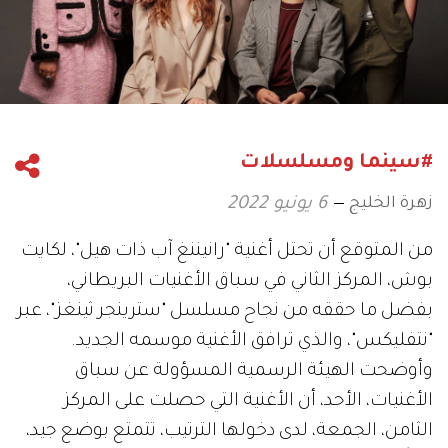
#سينما ومسلسلات
زهرة الخليج
6 يونيو 2022
من المتوقع أن تحتل أغنية "رانيننغ آب ذات هيل"، لكايت
بوش، المركز الثاني في سباق الأغنيات البريطاني،
بفضل ما حققه من نجاح مسلسل "سترينجر ثينغز"، عبر
"نتفليكس"، والذي ترافق الأغنية موسمه الجديد.
وأوضحت الهيئة الرسمية المسؤولة عن سباق
الأغنيات، الأحد، أن الأغنية التي حصلت على المركز
الثامن، الجمعة، لدى دخولها الترتيب، تتمتع بوضع جيد،