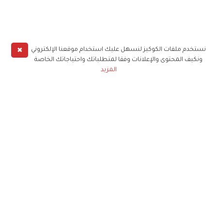
✖
نستخدم ملفات الكوكيز لنسهل عليك استخدام موقعنا الإلكتروني
ونكيف المحتوى والإعلانات وفقا لمتطلباتك واحتياجاتك الخاصة
المزيد
حملوا تطبيق
زهرة الخليج