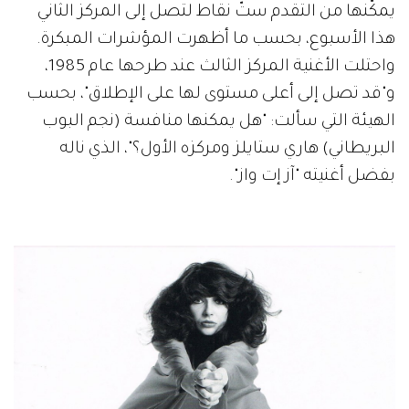
يمكّنها من التقدم ستّ نقاط لتصل إلى المركز الثاني
هذا الأسبوع، بحسب ما أظهرت المؤشرات المبكرة.
واحتلت الأغنية المركز الثالث عند طرحها عام 1985،
و"قد تصل إلى أعلى مستوى لها على الإطلاق"، بحسب
الهيئة التي سألت: "هل يمكنها منافسة (نجم البوب
البريطاني) هاري ستايلز ومركزه الأول؟"، الذي ناله
بفضل أغنيته "آز إت واز".