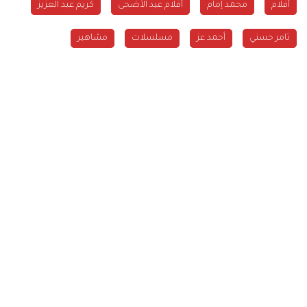
أفلام
محمد إمام
أفلام عيد الأضحى
كريم عبد العزيز
تامر حسني
أحمد عز
مسلسلات
مشاهير