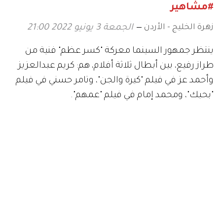
#مشاهير
زهرة الخليج - الأردن
الجمعة 3 يونيو 2022 21:00
ينتظر جمهور السينما معركة "كسر عظم" فنية من
طراز رفيع، بين أبطال ثلاثة أفلام، هم: كريم عبدالعزيز
وأحمد عز في فيلم "كيرة والجن"، وتامر حسني في فيلم
"بحبك"، ومحمد إمام في فيلم "عمهم".