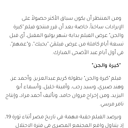
ومن المنتظر أن يكون سباق الأكثر حصولاً على
الإيرادات ساخناً، خاصة بعد أن قرر منتجو فيلم "كيرة
والجن" عرض الفيلم بداية شهر يوليو المقبل، أي قبل
تسعة أيام كاملة من عرض فيلمَيْ "بحبك"، و"عمهم"،
في أول أيام عيد الأضحى المبارك.
"كيرة والجن"
فيلم "كيرة والجن" بطولة كريم عبدالعزيز، وأحمد عز،
وهند صبري، وسيد رجب، وأمينة خليل، وأسماء أبو
اليزيد، ومن إخراج مروان حامد، وتأليف أحمد مراد، وإنتاج
تامر مرسي.
ويرصد الفيلم حقبة مهمة في تاريخ مصر أثناء ثورة 19،
إذ يتناول واقع المجتمع المصري في فترة الاحتلال