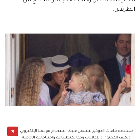
تظهر فيها ميغان وكيت معاً لإعلان الصلح بين
الطرفين.
✖
نستخدم ملفات الكوكيز لنسهل عليك استخدام موقعنا الإلكتروني
أمراء بريطانيا
هاري وميغان
مشاهير العالم
ونكيف المحتوى والإعلانات وفقا لمتطلباتك واحتياجاتك الخاصة