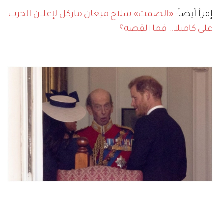
إقرأ أيضاً:
«الصمت» سلاح ميغان ماركل لإعلان الحرب
على كاميلا.. فما القصة؟