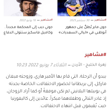
#مشاهير
#مشاهير
30 سبتمبر 2025
16 يونيو 2022
جون ماير يُطلُّ على جمهور
جوني ديب إلى المحكمة مجدداً..
أبوظبي في «ليالي السعديات»
وكاميل فاسكيز ستتولى الدفاع
عنه
#مشاهير
زهرة الخليج - الأردن
الثلاثاء 7 يونيو 2022 10:23
يبدو أن الرحلة، التي قام بها الأمير هاري، وزوجته ميغان
ماركل، إلى بريطانيا لحضور الاحتفالات الخاصة بجدته
في يوبيلها البلاتيني لم تكن موفقةً أو كما أراد الزوجان،
إذ غادر الثنائي وطفلاهما مبكراً، عائدين إلى كاليفورنيا
حيث يُقيمون قبل انتهاء الاحتفالات.