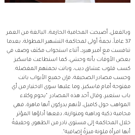
وبالفعل، أصبحت المحامية الحازمة، البالغة من العمر
37 عاماً، نجمةً أولى لمحاكمة التشهير المطولة، بعدما
تنافست مع آمبر هيرد، أثناء استجواب مكثف وصف في
بعض الأوقات بأنه وحشي، كما استطاعت فاسكيز
كسب قلوب عشاق ديب، وباتت نجمتهم المفضلة.
وحسب مصادر الصحيفة، فإن جميع الأبواب باتت
مفتوحة أمام فاسكيز، وما عليها سوى الاختيار من أي
باب ستعبر، وقال أحد هذه المصادر: "يحوم وكلاء
المواهب حول كاميل، لأنهم يدركون أنها ماهرة، فهي
محامية ذكية وداهية ومتوازنة، دفعها أداؤها المؤثر
خلال المحاكمة إلى مستوى نادر من الظهور، وحقيقةُ
أنها امرأة ملونة ميزةٌ إضافية".