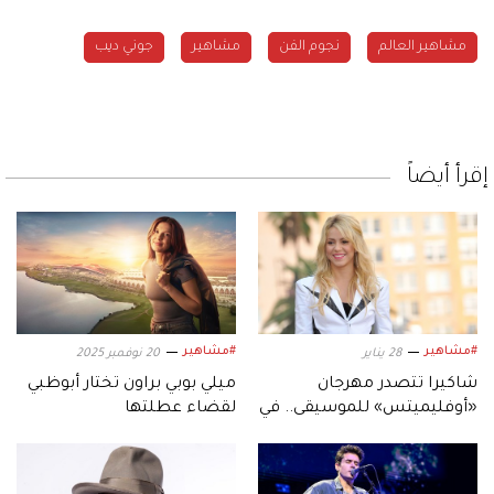
مشاهير العالم
نجوم الفن
مشاهير
جوني ديب
إقرأ أيضاً
#مشاهير
#مشاهير
28 يناير
20 نوفمبر 2025
شاكيرا تتصدر مهرجان
ميلي بوبي براون تختار أبوظبي
«أوفليميتس» للموسيقى.. في
لقضاء عطلتها
جزيرة ياس أبوظبي