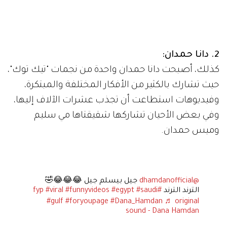
2. دانا حمدان:
كذلك، أصبحت دانا حمدان واحدة من نجمات "تيك توك"،
حيث تشارك بالكثير من الأفكار المختلفة والمبتكرة،
وفيديوهات استطاعت أن تجذب عشرات الآلاف إليها،
وفي بعض الأحيان تشاركها شقيقتاها مي سليم
وميس حمدان.
@dhamdanofficial
جيل بيسلم جيل 😂😂😂🤣
الترند الترند
#fyp
#saudi
#egypt
#funnyvideos
#viral
#gulf
#foryoupage
#Dana_Hamdan
♬ original
sound - Dana Hamdan