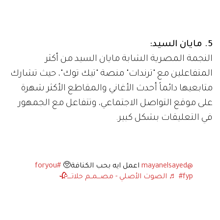
5. مايان السيد:
النجمة المصرية الشابة مايان السيد من أكثر
المتفاعلين مع "ترندات" منصة "تيك توك"، حيث تشارك
متابعيها دائماً أحدث الأغاني والمقاطع الأكثر شهرة
على موقع التواصل الاجتماعي، وتتفاعل مع الجمهور
في التعليقات بشكل كبير.
@mayanelsayed
اعمل ايه بحب الكنافة🥺
#foryou
#fyp
♬ الصوت الأصلي - مصـــمــم حلاتــــ🥀