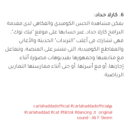
6. كارلا حداد:
يمكن مشاهدة الحس الكوميدي والفكاهي لدى مقدمة
البرامج كارلا حداد، عبر حسابها على موقع "تيك توك"،
فهي تشارك في أغلب "الترندات" الحديثة والأغاني
والمقاطع الكوميدية، التي تنتشر على المنصة، وتتفاعل
مع متابعيها وجمهورها بفيديوهات مصورة أثناء
إجازتها، أو مع أسرتها، أو حتى أثناء ممارستها التمارين
الرياضية.
#carlahaddadofficial
@carlahaddadofficial
#carlahaddad
#cat
#tiktok
#dancing
♬ original
sound - Ali F Sleem