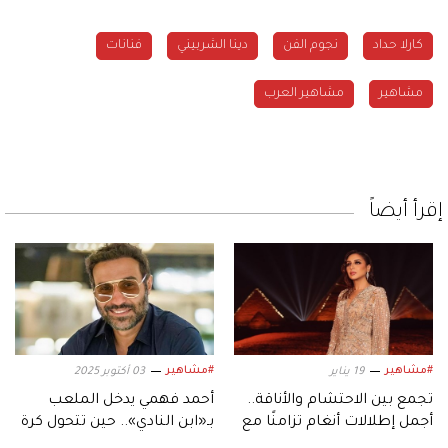
كارلا حداد
نجوم الفن
دينا الشربيني
فنانات
مشاهير
مشاهير العرب
إقرأ أيضاً
#مشاهير
#مشاهير
19 يناير
03 أكتوبر 2025
تجمع بين الاحتشام والأناقة..
أحمد فهمي يدخل الملعب
أجمل إطلالات أنغام تزامنًا مع
بـ«ابن النادي».. حين تتحول كرة
عيد ميلادها الـ53
القدم إلى دراما