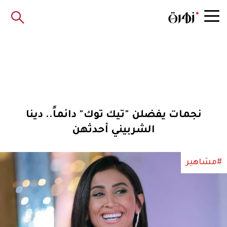
نجمات يفضلن "تيك توك" دائماً.. دينا
الشربيني أحدثهن
#مشاهير