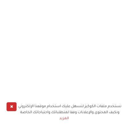
✖
نستخدم ملفات الكوكيز لنسهل عليك استخدام موقعنا الإلكتروني
ونكيف المحتوى والإعلانات وفقا لمتطلباتك واحتياجاتك الخاصة
المزيد