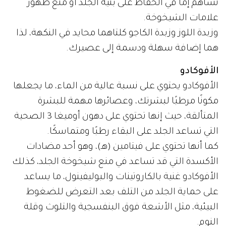
تساهم إما في الحفاظ على بنية الجلد أو منع ظهور
علامات الشيخوخة.
وزبدة اللوز وزبدة الكاجو كلتاهما محايد في النكهة، لذا
هما إضافة سهلة ودسمة إلى عصيرك.
الأفوكادو
الأفوكادو يحتوي على نسبة عالية من الماء، ما يجعلها
مكونًا مرطبًا لبشرتك، وعصائرها مهمة للبشرة
المتألقة، حيث إنها تحتوي على دهون أوميغا 3 الصحية
التي تساعد الجلد على البقاء رطبًا ومتماسكًا.
كما أنها تحتوي على فيتامين (هـ)، وهو أحد مضادات
الأكسدة التي قد تساعد في منع شيخوخة الجلد، كذلك
الأفوكادو غنية بالكاروتينات والبوليفينول، ما يساعد
على حماية الجلد من التلف بعد التعرض للضغوط
البيئية، مثل الأشعة فوق البنفسجية والتلوث وقلة
النوم.