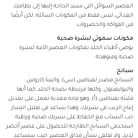
العصير السوائل التي تشتد الحاجة إليها إلى نظامك
الغذائي، ليس فقط من المكونات السائلة، لكن أيضًا
من الفواكه والخضروات.
مكونات سموثي لبشرة صحية
يوصي أطباء الجلد بمكونات العصير الآتية لبشرة
صحية ومتوهجة.
سبانخ
السبانخ مصدر لفيتامين (سي)، والبيتا كاروتين
والبوليفينول، وكلها مرتبطة بصحة الجلد، كما أنها
مليئة بفيتامين (أ)، وهو مادة مغذية تعمل على تعديل
إنتاج الزيت في بشرتك، وهذا يساعد في تقليل انتشار
حب الشباب مع الحفاظ على بشرتك صحية ورطبة.
استخدمي السبانخ الطازجة للحصول على عصير أخضر
لذيذ، ولا تقلقي بشأن مذاق العصير، حيث ستساعد