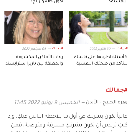
النفسية؟
نقول «لا» ونرتاح؟
#حياتك
#حياتك
30 أكتوبر 2022
04 سبتمبر 2022
9 أسئلة اطرحها على نفسك..
رهاب الأماكن المكشوفة
للتأكد من صحتك النفسية
والمغلقة بين باربرا سترايسند
وسونام كابور
#جمالك
زهرة الخليج - الأردن
الخميس 9 يونيو 2022 11:45
غالباً تكون بشرتك هي أول ما يلاحظه الناس فيكِ، وإذا
كنتِ تريدين أن تكون بشرتكِ مشرقة ومتوهجة، فمن