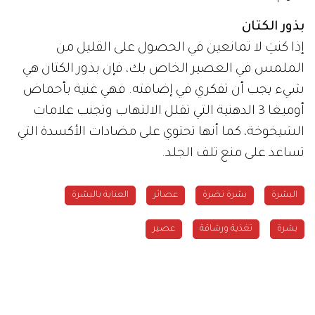
بذور الكتان
إذا كنتِ لا تمانعين في الحصول على القليل من
الملمس في العصير الخاص بك، فإن بذور الكتان هي
شيء يجب أن تفكري في إضافته. فهي غنية بأحماض
أوميغا 3 الدهنية التي تقلل الالتهاب وتجنب علامات
الشيخوخة، كما أنها تحتوي على مضادات الأكسدة التي
تساعد على منع تلف الجلد.
البشرة
بشرة نضرة
عصائر
العناية بالبشرة
بشرة
تغذية ورشاقة
عصير