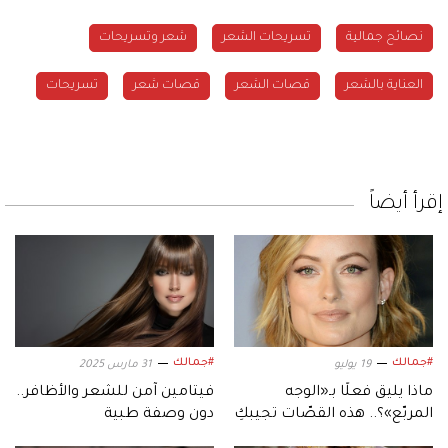
نصائح جمالية
تسريحات الشعر
شعر وتسريحات
العناية بالشعر
قصات الشعر
قصات شعر
تسريحات
إقرأ أيضاً
#جمالك
#جمالك
19 يوليو
31 مارس 2025
ماذا يليق فعلًا بـ«الوجه
فيتامين آمن للشعر والأظافر..
المربّع»؟.. هذه القصّات تجيبكِ
دون وصفة طبية