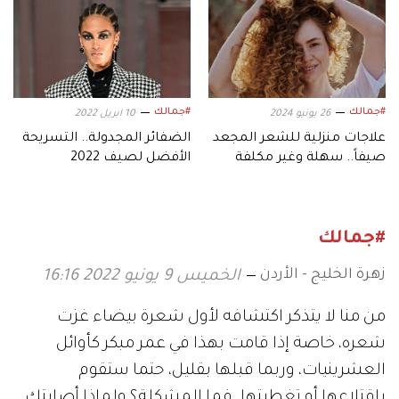
#جمالك
#جمالك
26 يونيو 2024
10 ابريل 2022
علاجات منزلية للشعر المجعد
الضفائر المجدولة.. التسريحة
صيفاً.. سهلة وغير مكلفة
الأفضل لصيف 2022
#جمالك
زهرة الخليج - الأردن
الخميس 9 يونيو 2022 16:16
من منا لا يتذكر اكتشافه لأول شعرة بيضاء غزت
شعره، خاصة إذا قامت بهذا في عمر مبكر كأوائل
العشرينيات، وربما قبلها بقليل، حتما ستقوم
باقتلاعها أو تغطيتها. فما المشكلة؟ ولماذا أصابتك