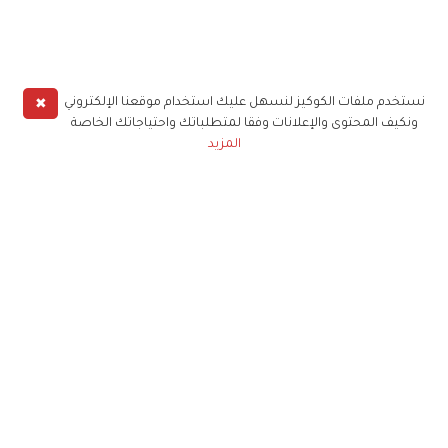
✖
نستخدم ملفات الكوكيز لنسهل عليك استخدام موقعنا الإلكتروني
ونكيف المحتوى والإعلانات وفقا لمتطلباتك واحتياجاتك الخاصة
المزيد
حملوا تطبيق
زهرة الخليج