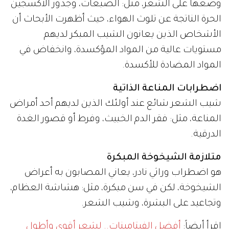
وضعها على الشعر، مثل: الصبغات، وجذور الأكسجين
الحرة الناتجة عن تلوث الهواء، حيث أظهرت الأبحاث أن
الأشخاص الذين يعانون الشيب المبكر لديهم
مستويات عالية من المواد المؤكسدة، وانخفاض في
المواد المضادة للأكسدة.
اضطرابات المناعة الذاتية
شيب الشعر شائع عند أولئك الذين لديهم أحد أمراض
المناعة، مثل: فقر الدم الخبيث، وفرط أو قصور الغدة
الدرقية.
متلازمة الشيخوخة المبكرة
هو اضطراب وراثي نادر، يعاني المصابون به أعراض
الشيخوخة، لكن في سن مبكرة، مثل: هشاشة العظام،
وتجاعيد على البشرة، وشيب الشعر.
إقرأ أيضاً:
أفضل الفيتامينات.. لشعر أقوى وأطول