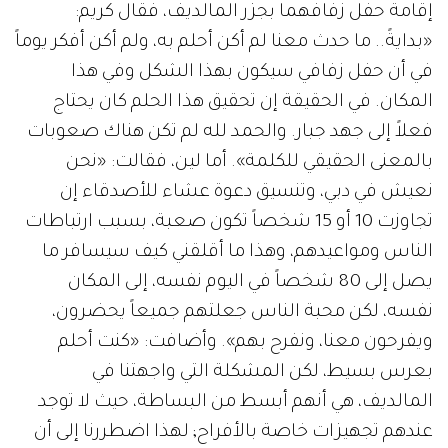
إقامة حفل زفافهما بجزر المالديف، فقال كريم:
«بدايةً.. ما حدث معنا لم أكن أحلم به، ولم أكن أفكر يوماً
في أن حفل زفافي سيكون بهذا الشكل وفي هذا
المكان. في الحقيقة إن تحقيق هذا الحلم كان يحتاج
فعلاً إلى جهد جبار. والحمد لله لم تكن هناك صعوبات
بالمعنى الحقيقي للكلمة». أما لين، فقالت: «نحن
نعيش في دبي، وتنسيق دعوة عشاء للأصدقاء إن
تجاوزت 10 أو 15 شخصاً تكون صعبة، بسبب ارتباطات
الناس ومواعيدهم، وهذا ما أقلقني كيف سيسافر ما
يصل إلى 80 شخصاً في اليوم نفسه، إلى المكان
نفسه، لكن محبة الناس جعلتهم جميعاً يحضرون،
ويفرحون معنا، ونفرح بهم». وأضافت: «كنت أحلم
بعرس بسيط، لكن المشكلة التي واجهتنا في
المالديف، هي أنهم أبسط من البساطة، حيث لا توجد
عندهم تجهيزات خاصة بالأفراح; لهذا اضطررنا إلى أن