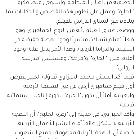
الحقيقية من أهالي المنطقة، واستوحى منها فكرة
"الحارة"، وعمل على تطوير هذه القصص والحكايات بما
يتلاءم مع السياق الدرامي للفيلم.
ووصف غندور الفيلم بأنه من النوع الجماهيري، وهو
فعلاً "فيلم شباك"، مشيراً لوجود نهضة حقيقية في
السينما والدراما الأردنية، وهذا الأمر يدلل عليه وجود
أفلام، مثل: "الحارة"، و"فرحة"، ومسلسل "مدرسة
الروابي".
فيما أكد الممثل محمد الجيزاوي تفاؤله الكبير بعرض
أول فيلم جماهيري أردني في دور السينما الأردنية
والعربية، آملاً أن يكون "الحارة" باكورة إنتاجات سينمائية
قادمة.
وأكد الجيزاوي، في حديثه إلى "زهرة الخليج"، أن اللهجة
الأردنية لا تشكل عائقاً أمام انتشار الأعمال الأردنية،
خاصة أن اللهجة الأردنية مفهومة لجميع الشعوب