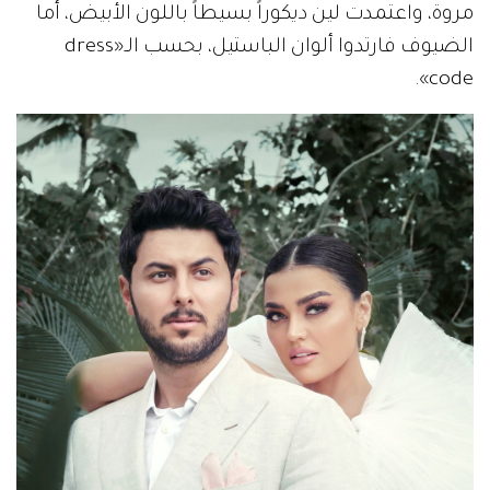
مروة، واعتمدت لين ديكوراً بسيطاً باللون الأبيض، أما
الضيوف فارتدوا ألوان الباستيل، بحسب الـ«dress
code».