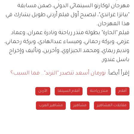
مهرجان لوكارنو السينمائي الدولي، ضمن مسابقة
"بياتزا غراندي"، ليصبح أول فيلم أردني طويل يشارك في
هذا المهرجان.
فيلم "الحارة" بطولة منذر رياحنة ونادرة عمران، وعماد
عزمي، وبركة رحماني، وميساء عبدالهادي، وبركة رحماني،
ونديم ريماي، ومحمد الجيزاوي، وآخرين، وتأليف وإخراج
باسل غندور.
إقرأ أيضاً:
نورمان أسعد تتصدر "الترند".. فما السبب؟
أفلام
منذر رياحنة
أفلام السينما
الأردن
مقابلات المشاهير
مشاهير
مشاهير العرب