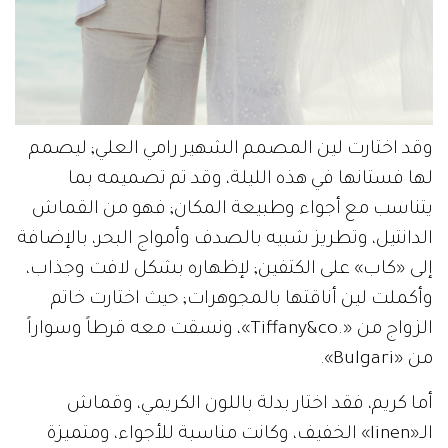
وقد اختارت لين المصمم الشهير رامي العلي; ليصمم
لها فستانها في هذه الليلة، وقد تم تصميمه بما
يتناسب مع أجواء وطبيعة المكان; فهو من القماش
الدانتيل، وتطريز شبيه بالصدف وأمواج البحر، بالإضافة
إلى «كاب» على الكتفين; لإظهاره بشكل لافت وجذاب،
وأكملت لين أناقتها بالمجوهرات; حيث اختارت خاتم
الزواج من «.Tiffany&co»، ونسقت معه قرطاً وسواراً
من «Bulgari».
أما كريم، فقد اختار بدلة باللون الكريمي، وقماش
الـ«linen» الخفيف، وكانت مناسبة للأجواء، ومتميزة