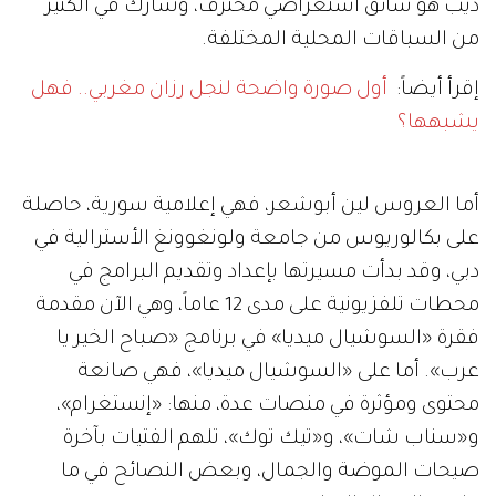
ديب هو سائق استعراضي محترف، وشارك في الكثير
من السباقات المحلية المختلفة.
إقرأ أيضاً:
أول صورة واضحة لنجل رزان مغربي.. فهل
يشبهها؟
أما العروس لين أبوشعر، فهي إعلامية سورية، حاصلة
على بكالوريوس من جامعة ولونغوونغ الأسترالية في
دبي، وقد بدأت مسيرتها بإعداد وتقديم البرامج في
محطات تلفزيونية على مدى 12 عاماً، وهي الآن مقدمة
فقرة «السوشيال ميديا» في برنامج «صباح الخير يا
عرب». أما على «السوشيال ميديا»، فهي صانعة
محتوى ومؤثرة في منصات عدة، منها: «إنستغرام»،
و«سناب شات»، و«تيك توك»، تلهم الفتيات بآخرة
صيحات الموضة والجمال، وبعض النصائح في ما