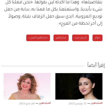
بتفاصيلها». وهذا ما أكدته لين بقولها: «نحن فعلنا كل
شيء بأيدينا، واستمتعنا بكل ما قمنا به، بداية من حفل
توديع العزوبية، الذي سبق حفل الزفاف بليلة، وصولاً
إلى آخر لحظة من الفرح».
حوار
كريم ديب
مشاهير
مشاهير العرب
إقرأ أيضاً
#مشاهير
#مشاهير
12 نوفمبر 2023
24 مايو 2023