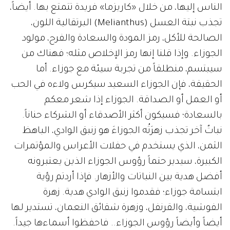
الناس إليها، من خلال «كاريزما» فريدة تتمتع بها. أيضاً،
تجذب نبتة العسل (Melianthus) البرتقالية اللون،
الصالحة للأكل، رمز المودة والسعادة والفرح، مولود
الجوزاء. وإذا قلنا إنها رمز الإخلاص مثله؛ فهناك من
سيبتسم، منطلقاً من تجربة سيئة مع جوزاء. أما
الحقيقة، فإن الجوزاء السعيد سيكرس ولاءه في الحب
أو العمل أو الصداقة. الجوزاء إذا شعر معكم
بالسعادة؛ فسيكون أكثر الأصدقاء أو الشركاء حناناً.
نباتٌ آخر تجذب زهرَتُه الجوزاءَ هو زنبق الوادي، الباهظ
الثمن، الذي يستخدم في حفلات الأعراس والمؤتمرات
الكبيرة، سيدير حتماً رؤوس الجوزاء الذين يعتبرونه
أفضل هدية بين النباتات والأزهار. فإذا أردتم رؤية
ابتسامة جوزاء؛ فقدموا زنبق الوادي هدية. زهرة
الفوشية، والقرنفل، وزهرة شقائق النعمان، تستدير لها
أيضاً وأيضاً رؤوس الجوزاء.. فاحفظوا أسماءها جيداً.