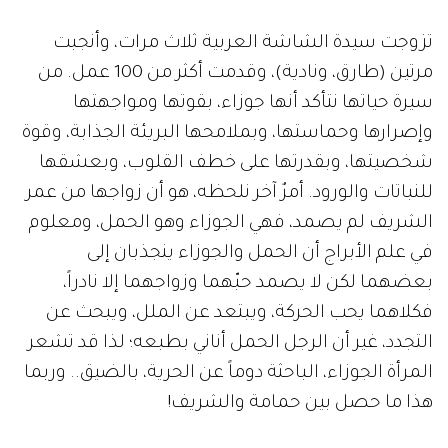
تزوجت سيدة الشاشة العربية ثلاث مرات، وأنجبت
مرتين (طارق، ونادية)، وقدمت أكثر من 100 عمل. من
سيرة حياتها نتأكد أنها جوزاء، بقوتها ومواجهتها
وإصرارها وحماستها، وبملامحها البريئة الجذابة، وقوة
شخصيتها، وبقدرتها على خطف القلوب، وبعشقها
للنباتات والورود. أمرٌ آخر نلحظه، هو أن زواجها من عمر
الشريف لم يصمد، فهي الجوزاء وهو الحمل، ومعلوم
في علم الأبراج أن الحمل والجوزاء ينجذبان إلى
بعضهما لكن لا يصمد حبّهما وزواجهما إلا نادراً،
فكلاهما يحب الحركة، ويبتعد عن الملل، ويبحث عن
التجدد، غير أن الرجل الحمل أناني بطبعه؛ لذا قد تشعر
المرأة الجوزاء، الباحثة دوماً عن الحرية، بالضيق.. وربما
هذا ما حصل بين حمامة والشريف!