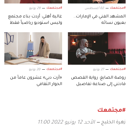
#مجتمعك
#مجتمعك
02 أغسطس
29 يونيو
المشهد الفني في الإمارات..
غالية أهلي: أردت بناء مجتمع
بعيون نسائه
وليس استوديو رياضياً فقط
#مجتمعك
#مجتمعك
27 يونيو
20 يونيو
روضة الصايغ: رواية القصص
«آرت دبي» عشرون عاماً من
قادتني إلى صناعة تفاصيل
الحوار الثقافي
الحكاية
#مجتمعك
زهرة الخليج
الأحد 12 يونيو 2022 11:00