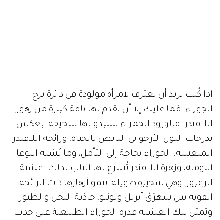
إذا كُنت تريد أن تعترف لامرأة مولودة في دائرة برج
الجوزاء، فما عليك إلا أن تقدم لها باقة كبيرة من زهور
اللافندر. فالورود الحمراء ستبدو لها سخيفة، بعكس
تدرجات اللون الأرجواني النابض بالحياة، ورائحة اللافندر
المنعشة. الجوزاء بحاجة إلى التأمل، وما يُشبه اليوغا
اليومية، وزهرة اللافندر تُشرع لها الباب لذلك. عشبة
الزعرور، وهي شجيرة طويلة، تنمو أزهارها ذات الرائحة
القوية بين شهرَيْ أبريل ويونيو، جاذبة النحل والطيور.
وتمثل تلك العشبة قدرة الجوزاء الطبيعية على جذب