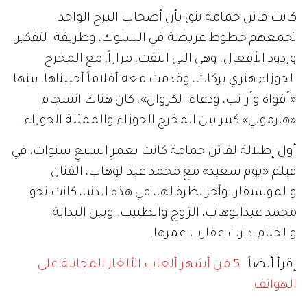
كانت فاتن حمامة تثق بأن أصحاب البرج الواحد
تجمعهم خطوط عريضة في السلوك، وطريقة التفكير،
وردود الأفعال. وهي التي التقت، مراراً، مع المخرج
الجوزاء هنري بركات، وقدمت معه أفلاماً أحببناها، بينها:
«أفواه وأرانب، ودعاء الكروان». كان هناك انسجام
«هارموني» كبير بين المخرج الجوزاء والممثلة الجوزاء.
أول إطلالة لفاتن حمامة كانت بعمرِ السبعِ سنوات، في
فيلم «يوم سعيد» مع محمد عبدالوهاب، الفنان
والموسيقار. وآخر نظرة لها، في هذه الدنيا، كانت نحو
محمد عبدالوهاب، الزوج والطبيب. وبين البداية
والختام، دارت عقارب عمرها.
إقرأ أىضاً:
5 من أشهر ألعاب الألغاز المجانية على
الهواتف