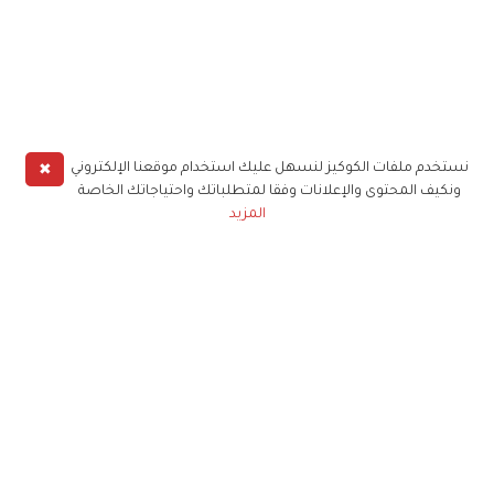
✖
نستخدم ملفات الكوكيز لنسهل عليك استخدام موقعنا الإلكتروني
ونكيف المحتوى والإعلانات وفقا لمتطلباتك واحتياجاتك الخاصة
المزيد
حملوا تطبيق
زهرة الخليج