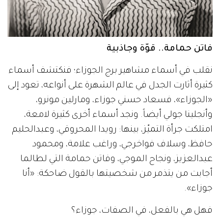
فاتن حمامة.. قوّة وجاذبية
نقلب في أسماء مشاهير برج الجوزاء؛ فنكتشف أسماء
كثيرة أثارت الجدل في عالم الشهرة على أنواعه، تعود إلى
«الجوزاء»، فسعاد حسني جوزاء، ومارلين مونرو،
وأنجلينا جولي أيضاً. ونجد أسماء أخرى كثيرة لامعة،
امتلكت جرأة التميّز، بينها: رويدا المحروقي، وعبدالحليم
حافظ، وسلاف فواخرجي، وراغب علامة، ومحمود
عبدالعزيز، ونجاح الموجي، وفاتن حمامة التي لطالما
أجابت من يتذمر من شخصيتها بالقول ضاحكة: «أنا
جوزاء».
فهل هي بالفعل، في الصفات، جوزاء؟