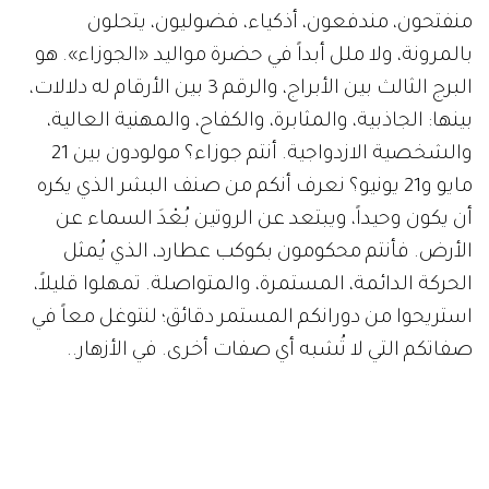
منفتحون، مندفعون، أذكياء، فضوليون، يتحلون
بالمرونة، ولا ملل أبداً في حضرة مواليد «الجوزاء». هو
البرج الثالث بين الأبراج، والرقم 3 بين الأرقام له دلالات،
بينها: الجاذبية، والمثابرة، والكفاح، والمهنية العالية،
والشخصية الازدواجية. أنتم جوزاء؟ مولودون بين 21
مايو و21 يونيو؟ نعرف أنكم من صنف البشر الذي يكره
أن يكون وحيداً، ويبتعد عن الروتين بُعْدَ السماء عن
الأرض. فأنتم محكومون بكوكب عطارد، الذي يُمثل
الحركة الدائمة، المستمرة، والمتواصلة. تمهلوا قليلاً،
استريحوا من دورانكم المستمر دقائق؛ لنتوغل معاً في
صفاتكم التي لا تُشبه أي صفات أخرى. في الأزهار..