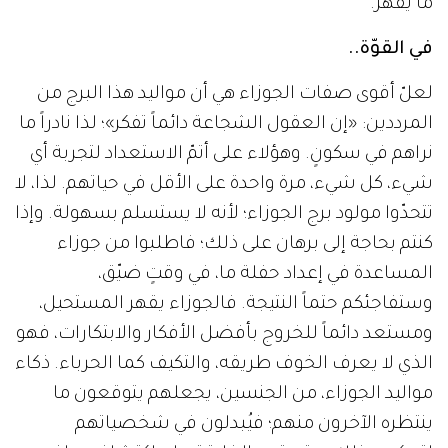
ما يُقهر.
في القوّة..
لعلّ أقوى صفات الجوزاء هي أن مواليد هذا البرج من
المرددين: «إن العقول الشجاعة دائماً تفكر»؛ لذا نادراً ما
نراهم في سكونٍ. وهؤلاء على أتمّ الاستعداد لتجربة أي
شيء، كل شيء، مرة واحدة على الأقل في حياتهم. لذا، لا
تتحدّوا مولود برج الجوزاء؛ لأنه لا يستسلم بسهولة. وإذا
كنتم بحاجة إلى برهان على ذلك؛ فاطلبوا من جوزاء
المساعدة في إعداد حفلة ما، في وقتٍ ضيّق،
وستفاجئكم حتماً النتيجة. فالجوزاء يقهر المستحيل،
ومستعد دائماً للخروج بأفضل الأفكار والابتكارات، فهو
الذي لا يعرف الخوف طريقه، والتكيف كما الحرباء. ذكاء
مواليد الجوزاء، من الجنسين، يجعلهم يتوقعون ما
ينتظره الآخرون منهم؛ فيُبدلون في شخصياتهم