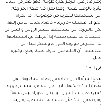
وغير قادر على التركيز لفترة طويلة؛ فهو يفكر في أشياء
كثيرة بالوقت نفسه. وهذا يعزز فيه صفة المراوغة،
التي يستخدمها للتهرب من فوضويته. أما المرأة
الجوزاء، فتمتلك «كاريزما» خاصة، تجذب الناس إليها،
لكن «الثرثرة» التي تستخدمها لتكسر الروتين والملل في
الجلسات قد تنقلب ضدها؛ إذا أفرطت في استخدامها.
لذا، لتحترس مولودة الجوزاء، ولتتذكر جيداً - في
مجالسها - أن الكلام مثل الدواء قليله ينفع.. وكثيره
قاتل.
في الحبّ..
تنجح المرأة الجوزاء عادة في إخفاء مشاعرها؛ فهي
«تُحبّ الحبّ»؛ لكنها قادرة على التلاعب بمشاعر حبيبها
كمن يلعب شدّ الحبال.. والرجل الجوزاء ليس سهلاً
وقوعه في الحبّ؛ لأن لمساحته الشخصية وحريته