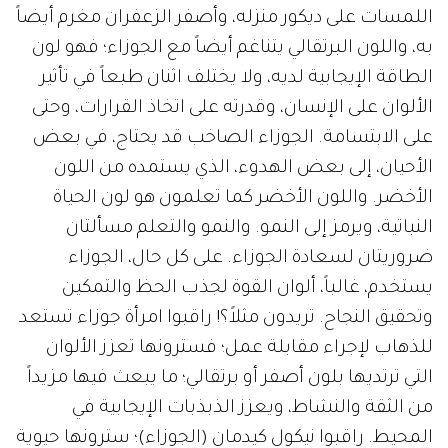
اللمسات على ديكور منزله، وأصفر الزعفران مغرم أيضاً
به، واللون البرتقالي يتناغم أيضاً مع الجوزاء؛ فهو لون
الطاقة الإيجابية لديه، ولا يختلف اثنان طبعاً في تأثير
الألوان على الإنسان، وقدرته على اتخاذ القرارات، وحتى
على الابتسامة. الجوزاء الصاخب قد يحتاج، في بعض
الأحيان، إلى بعض الهدوء، الذي يستمده من اللون
الأخضر. واللون الأخضر كما تعلمون هو لون الحياة
النباتية، ويرمز إلى النمو. والنمو والتعلم مسألتان
ضروريتان لسعادة الجوزاء. على كل حال، الجوزاء
يستخدم، غالباً، ألوان القوة لجذب الحظ والتمكين
وتحقيق النجاح. تريدون مثلاً؟! راقبوا امرأة جوزاء تستعد
للذهاب لإجراء مقابلة عمل؛ فسترونها تعزز الألوان
التي ترتديها بلون أصفر أو برتقالي؛ ما يبعث فيها مزيداً
من الثقة والنشاط، ويعزز الذبذبات الإيجابية في
المحيط. راقبوا نيكول كيدمان (الجوزاء)؛ سترونها حيوية