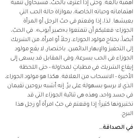
أهمية بالغة. وحتى إذا اعترف بالحبّ، فسيحاول تنمية
اهتماماته وحياته الخاصة، بموازاة حالة الحب التي
يعيشها. لذا، إذا وقعتم في حبّ الرجل أو المرأة
الجوزاء؛ فعليكم أن تتمتعوا بـ«صبر أيوب». في الحبّ،
أيضاً، يحتاج مولود الجوزاء، رجلاً أو امرأة، من الشريك
إلى التحفيز والإبهار الدائمين. باختصار، لا يقع مولود
الجوزاء في الحب بسرعة، وفي المقابل قد يسعى إلى
إيقاع الشريك في مطباتٍ لمحاولة - حتى اللحظة
الأخيرة - الانسحاب من العلاقة. هكذا هو مولود الجوزاء،
الذي لا يرسو بسهولة على برّ. إنه أشبه بروحين تقيمان
في جسد واحد، وهذه هي ثنائية الجوزاء التي قد
تختبرونها كثيراً؛ إذا وقعتم في حبّ امرأة أو رجل هذا
البرج.
في الصداقة..