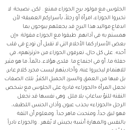
الجلوس مع مولود برج الجوزاء ممتع.. لكن، نصيحة: لا
تخبروا الجوزاء، امرأة أو رجلاً، بأسراركم العميقة؛ لأن
اندفاع مواليد هذا البرج قد يجعلهم يبوحون بما
همستم به في آذانهم. طبقوا مع الجوزاء مقولة: «إن
بعض الأسرار كما الأحلام التي لا تقبل أن تودع في قلب
أحد». على كل حال، تعرفون الجوزاء من «ثرثرتهم»، في
حفلة ما، أو في اجتماع ما. فلدى هؤلاء، دائماً، ما هو مثير
للاهتمام ليخبروا عنه، وأحاديثهم ليست مجرد كلام عابر،
بل فيها من العمقِ والسردِ الجميلِ الكثيرُ. تلك الصفات
تجعل المرأة «الجوزاء» قادرة على الجلوس مع شخص
التقته للتوّ ساعاتٍ بلا ملل. وهي نفسها قد تجعل
الرجل «الجوزاء» يجذب عيون وآذان الجنس اللطيف،
فهو لبق جداً، ومتحدث ماهر جداً. ومعلوم أن الثقة
بالنفس والمهارة أشبه بجيش لا يُقهر.. والجوزاء نادراً