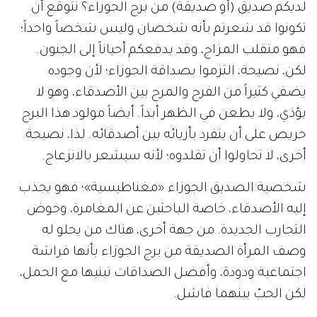
لديكم صديق (أو صديقة) من برج الجوزاء؟ نتوقع أن
تكونوا قد شعرتم بأنه شخصان وليس شخصاً واحداً؛
فهو متقلب المزاج، وقد يدفعكم أحياناً إلى الجنون.
لكن، نصيحة، التزموا بصداقة الجوزاء؛ لأن وجوده
يضفي كثيراً من الفرح والمرح بين الأصدقاء، وهو لا
يؤذي، ولا يطعن في الظهر أبداً. أيضاً مولود هذا البرج
حريص على أن يتفرد بأزيائه بين أصدقائه. لذا، نصيحة
أخرى، لا تحاولوا أن تقلدوه؛ لأنه سيشعر بالانزعاج.
شخصية الصديق الجوزاء «مغناطيسية»؛ فهو يجذب
إليه الأصدقاء، خاصة الباحثين عن المغامرة، وخوض
التجارب الجديدة. من جهة أخرى، هناك من يحلو له
وصف المرأة الصديقة من برج الجوزاء بأنها فراشة
اجتماعية ودودة، وأفضل الصداقات تبنيها مع الحمل،
لكن الحبّ بينهما فاشل.