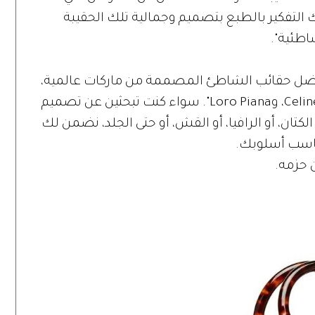
ليك التفكير بالطبع بتصميم وجمالية تلك الحقيبة
اطئية".
فضل حقائب الشاطئ المصممة من ماركات عالمية،
مثل: "Prada، وDior، وFendi، وMoynat، وCeline، وLoro Piana". سواء كنت تبحثين عن تصميم
الكتان، أو الرافيا، أو القش، أو حتى الجلد، نضمن لك
تناسب أسلوبك.
ن حزمه.