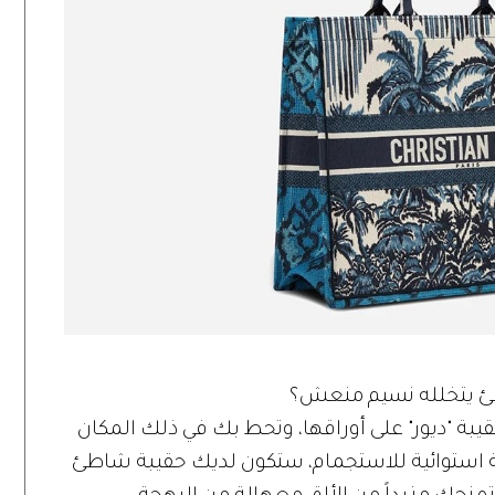
طئ يتخلله نسيم منعش؟
ة "ديور" على أوراقها، وتحط بك في ذلك المكان
ة استوائية للاستجمام، ستكون لديك حقيبة شاطئ