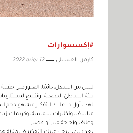
#إكسسوارات
كارمن العسيلي
12 يونيو 2022
ليس من السهل، دائمًا، العثور على حقيبة
بيئة الشاطئ الصعبة، وتتسع لمستلزمات 
لهذا، أول ما عليك التفكير فيه، هو حجم 
مناشف، ونظارات شمسية، وكريمات زيت 
وهاتف وزجاجة ماء أو عصير.
بعد ذلك، ينبغي عليك التفكير في متانة هذ