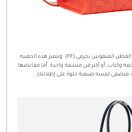
حقيبة يد فندي "صن شاين"، مصنوعة من القطن المنقوش بحرفي (FF). وتتميز هذه الحقيبة
 وكتاب، أو أكثر من منشفة واحدة. أما مقابضها
، فتضفي لمسة صيفية حلوة على إطلالتك.