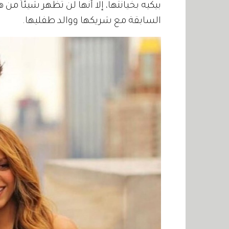
بيكيه بخيانتها، إلا أنها لن تظهر شيئاً من
السابقة مع شريكها ووالد طفليها.