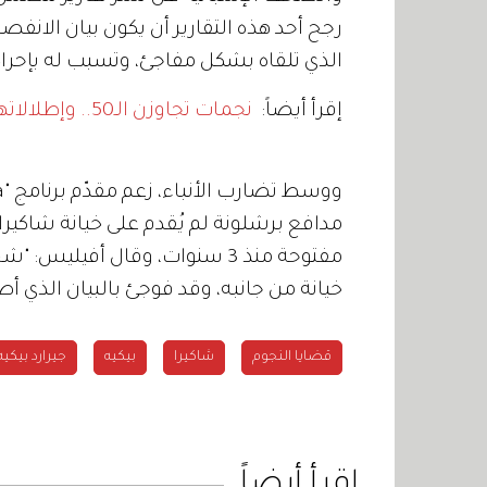
رجح أحد هذه التقارير أن يكون بيان الانف
الذي تلقاه بشكل مفاجئ، وتسبب له بإحرا
إقرأ أيضاً:
نجمات تجاوزن الـ50.. وإطلالاتهن أيقونية
مدافع برشلونة لم يُقدم على خيانة شاكيرا
مفتوحة منذ 3 سنوات، وقال أفيلي
خيانة من جانبه، وقد فوجئ بالبيان الذي أص
قضايا النجوم
شاكيرا
بيكيه
جيرارد بيكيه
اقرأ أيضاً