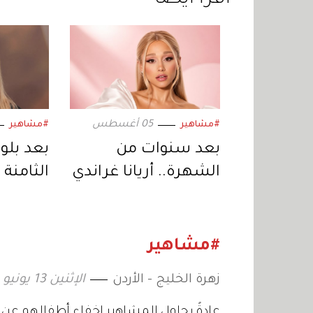
05 أغسطس
#مشاهير
#مشاهير
بعد سنوات من
بعد بلو
الشهرة.. أريانا غراندي
الثامنة 
تبتعد عن الحياة
جولي تس
العامة وتكشف
جديدة ف
السبب
#مشاهير
زهرة الخليج - الأردن
الإثنين 13 يونيو 2022 13:05
عادةً يحاول المشاهير إخفاء أطفالهم عن و