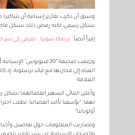
وسبق أن ذكرت تقارير إسبانية أن شاكيرا ح
بشكل رسمي، لكنه رفض ذلك بشكل قاطع، 
إقرأ أيضاً:
بريانكا شوبرا.. تعرفي إلى سر
وزعمت صحيفة "20 مينوتوس" ا
المياه إلى مجاريها مع قائد برشلونة، إذ كا
العلاقة.
وأعلن الثنائي الشهير انفصالهما بشكل ر
لهما: "يؤسفنا تأكيد انفصالنا، نطلب احت
أولوياتنا".
وتضاربت المعلومات حول تفاصيل وأحداث 
والصحف الإسبانية عن نشر تقارير تتضمن 