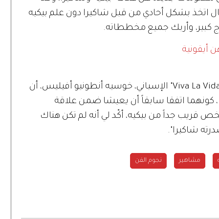
صال اتخذ بشكل أحادي من قبل شاكيرا دون علم بيكيه
ج كبير، وأربك جميع مخططاته.
ووسط تضارب الأنباء، زعم مقدّم برنامج "Viva La Vida" الإسباني، خوسيه أنطونيو أفيليس، أن
، كونهما اتفقا سابقاً أن يعيشا ضمن علاقة
س: "شخص قريب جداً من بيكيه، أكّد لي أنه لم تكن هناك
درته شاكيرا".
مشاهير
نجوم الفن