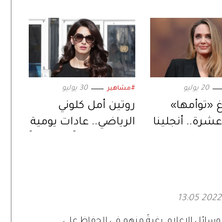
20 يوليو
30 يوليو
#مشاهير
غ «توأمها»
روتين أمل كلوني
عشرة.. أنجلينا
الرياضي.. عادات يومية
تعد لمرحلة
تمنحها قواماً متناسقاً
ي حياتها
سائل الإعلام، رغبةً منهم في الحفاظ على