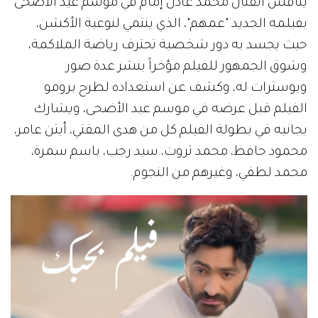
ينافس الفنان محمد عادل إمام في موسم عيد الأضحى
بفيلمه الجديد "عمهم"، الذي ينتمي لنوعية الأكشن،
حيث يجسد به دور شخصية تحترف رياضة الملاكمة،
وشوق الجمهور للفيلم مؤخراً بنشر عدة صور
وبوسترات له، وكشف عن استعداده لطرح برومو
الفيلم قبل عرضه في موسم عيد الأضحى، ويشارك
بجانبه في بطولة الفيلم كل من هدى المفتي، أيتن عامر،
محمود حافظ، محمد ثروت، سيد رجب، باسم سمرة،
محمد لطفي، وغيرهم من النجوم.