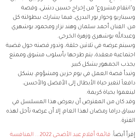
و"انتقام مشروع" من إخراج حسين دشتي، وقصة
وسيناريو وحوار نور البدري، فيما يشارك ببطولته كل
من: الفنان أحمد سلمان وهند نزار ومحمود بوشهري
وعبدالله بوشهري وزهرة الخرجي.
وسيتم عرضه في ثلاثين حلقة، وتدور قصته حول قضية
اجتماعية معقدة، يتم طرحها بأسلوب مشوق وممتع
يجذب الجمهور بشكل كبير.
وتبدأ قصة العمل في يوم حزين ومشؤوم، يشكل
دافعاً لتغير حياة الأبطال إلى الأفضل والأحسن،
لينعموا بحياة كريمة.
وقد كان من المفترض أن يعرض هذا المسلسل في
سياق دراما رمضان لهذا العام، إلا أن عرضه تأجل لهذه
الفترة.
إقرأ أيضاً:
قائمة أفلام عيد الأضحى 2022... المنافسة