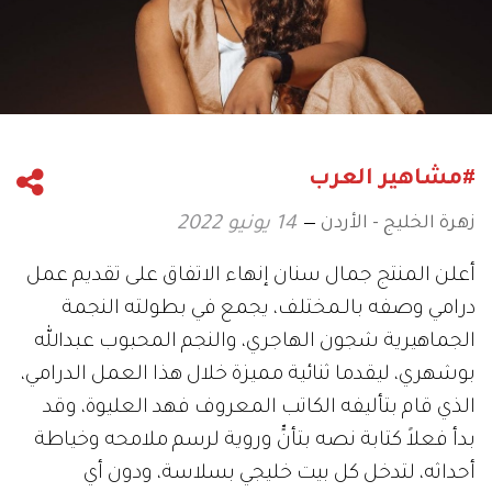
#مشاهير العرب
زهرة الخليج - الأردن
14 يونيو 2022
أعلن المنتج جمال سنان إنهاء الاتفاق على تقديم عمل
درامي وصفه بالـمختلف، يجمع في بطولته النجمة
الجماهيرية شجون الهاجري، والنجم المحبوب عبدالله
بوشهري، ليقدما ثنائية مميزة خلال هذا العمل الدرامي،
الذي قام بتأليفه الكاتب المعروف فهد العليوة، وقد
بدأ فعلاً كتابة نصه بتأنٍّ وروية لرسم ملامحه وخياطة
أحداثه، لتدخل كل بيت خليجي بسلاسة، ودون أي