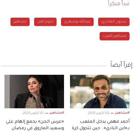
تبدأ مبكراً
شجون الهاجري
عبدالله بوشهري
نجوم الفن
مشاهير
مشاهير العرب
إقرأ أيضاً
#مشاهير
#مشاهير
03 أكتوبر 2025
01 أكتوبر 2025
أحمد فهمي يدخل الملعب
«عرس الجن» يجمع إلهام علي
بـ«ابن النادي».. حين تتحول كرة
وسعيد الماروق في رمضان