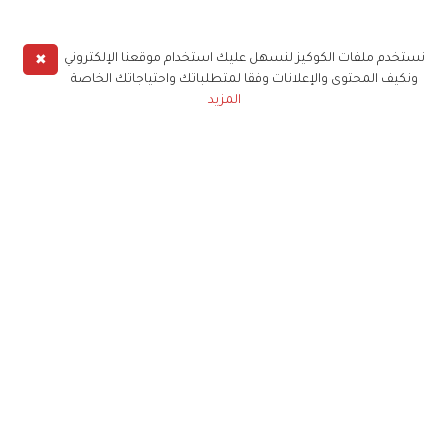
✖
نستخدم ملفات الكوكيز لنسهل عليك استخدام موقعنا الإلكتروني
ونكيف المحتوى والإعلانات وفقا لمتطلباتك واحتياجاتك الخاصة
المزيد
حملوا تطبيق
زهرة الخليج
الاشتراك للحصول على ملخص أسبوعي على بريدك
الإلكتروني