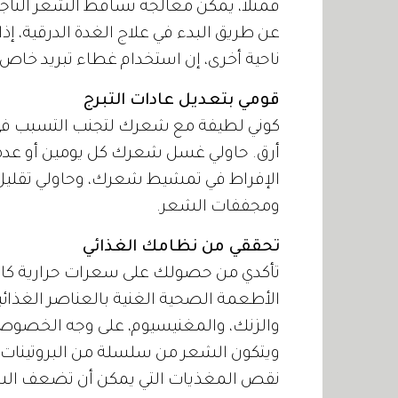
فمثلاً، يمكن معالجة تساقط الشعر الناج
عن طريق البدء في علاج الغدة الدرقية، إذا
ناحية أخرى، إن استخدام غطاء تبريد خاص 
قومي بتعديل عادات التبرج
كوني لطيفة مع شعرك لتجنب التسبب في ت
أرق. حاولي غسل شعرك كل يومين أو عدة مر
الإفراط في تمشيط شعرك، وحاولي تقليل 
ومجففات الشعر.
تحققي من نظامك الغذائي
تأكدي من حصولك على سعرات حرارية كاف
الأطعمة الصحية الغنية بالعناصر الغذائية،
والزنك، والمغنيسيوم، على وجه الخصو
ويتكون الشعر من سلسلة من البروتينات، 
نقص المغذيات التي يمكن أن تضعف ال