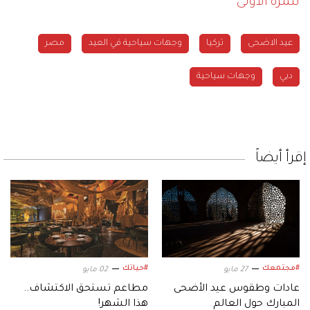
للمرة الأولى
عيد الاضحى
تركيا
وجهات سياحية في العيد
مصر
دبي
وجهات سياحية
إقرأ أيضاً
#مجتمعك
#حياتك
27 مايو
02 مايو
عادات وطقوس عيد الأضحى
مطاعم تستحق الاكتشاف..
المبارك حول العالم
هذا الشهر!