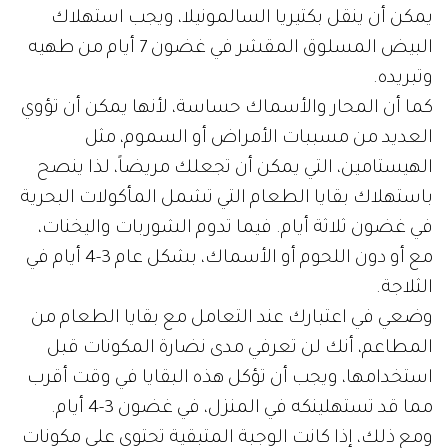
يمكن أن ينقل بكتيريا السالمونيلا، ويجب استهلاك
البيض المسلوق المقشر في غضون 7 أيام من طهيه
وتبريده.
كما أن المحار والأسماك حساسة، لأنها يمكن أن تؤوي
العديد من مسببات الأمراض أو السموم، مثل
الهيستامين، التي يمكن أن تجعلك مريضاً، لذا ينصح
باستهلاك بقايا الطعام التي تشمل المأكولات البحرية
في غضون ثلاثة أيام. فيما تدوم الشوربات واليخنات،
مع أو دون اللحوم أو الأسماك، بشكل عام 3-4 أيام في
الثلاجة.
وضعي في اعتبارك عند التعامل مع بقايا الطعام من
المطاعم، أنك لن تعرفي مدى نضارة المكونات قبل
استخدامها، ويجب أن تؤكل هذه البقايا في وقت أقرب
مما قد تستهلينكه في المنزل، في غضون 3-4 أيام.
ومع ذلك، إذا كانت الوجبة المتبقية تحتوي على مكونات