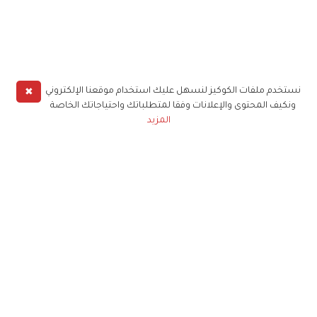
✖
نستخدم ملفات الكوكيز لنسهل عليك استخدام موقعنا الإلكتروني
ونكيف المحتوى والإعلانات وفقا لمتطلباتك واحتياجاتك الخاصة
المزيد
حملوا تطبيق
زهرة الخليج