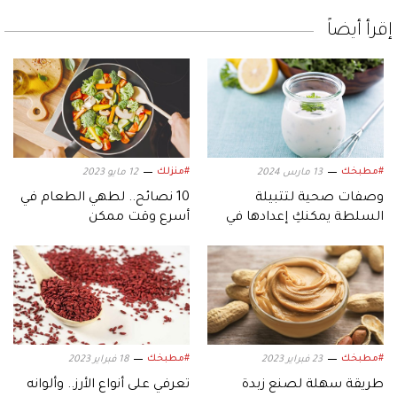
إقرأ أيضاً
#مطبخك
#منزلك
13 مارس 2024
12 مايو 2023
وصفات صحية لتتبيلة
10 نصائح.. لطهي الطعام في
السلطة يمكنكِ إعدادها في
أسرع وقت ممكن
دقائق
#مطبخك
#مطبخك
23 فبراير 2023
18 فبراير 2023
طريقة سهلة لصنع زبدة
تعرفي على أنواع الأرز.. وألوانه