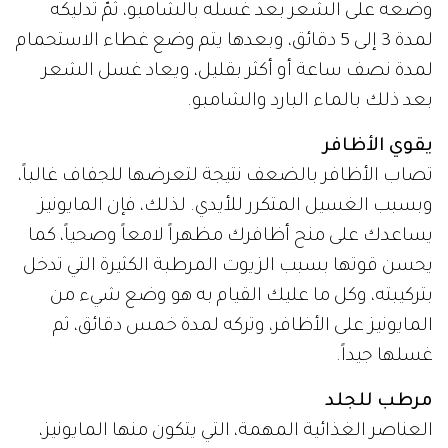
وضعه على الشعر بعد غسله بالشامبو، ثمّ تدليكه
لمدة 3 إلى 5 دقائق، وبعدها يتم وضع غطاء الاستحمام
لمدة نصف ساعة أو أكثر بقليل، ويعاد غسل الشعر
بعد ذلك بالماء البارد والشامبو.
يقوي الأظافر
تصاب الأظافر بالضعف نتيجة لتعرضها للجفاف غالباً،
وبسبب الغسيل المتكرر للأيدي. لذلك، فإن المايونيز
يساعدك على منح أظافرك مظهراً لامعاً وصحياً، كما
يحسن قوتها بسبب الزيوت المرطبة الكثيرة التي تدخل
بتركيبته، وكل ما عليك القيام به هو وضع شيء من
المايونيز على الأظافر، وتركه لمدة خمس دقائق، ثم
غسلها جيداً.
مرطب للجلد
العناصر الغذائية المهمة، التي يتكون منها المايونيز،