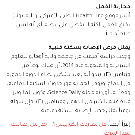
محاربة القمل
أشار موقع Health Line الطبي الأميركي أن المايونيز
يخنق القمل، لكنه لا يقضي على بيضه، أي أنه ليس
علاجاً كاملاً.
يقلل فرص الإصابة بسكتة قلبية
وجدت دراسة أقيمت في جامعة ولاية أوهايو للعلوم
السريرية والمتحولة عام 2014، أن هناك نوعاً من
فيتامين (E)، يبدو أنه يعيد تشكيل نظام الدورة الدموية
في الدماغ، ويوفر الحماية فور حدوث السكتة الدماغية،
وفقاً لما أوردته مجلة Science Daily، وكون المايونيز
مادة غنية بالكثير من الدهون وفيتامين (E)، فإن تناوله
يومياً يقلل خطر الإصابة بسكتة دماغية.
إقرأ أيضاً:
هل تطاردك الكوابيس؟.. احذر من إصابتك
بهذا المرض