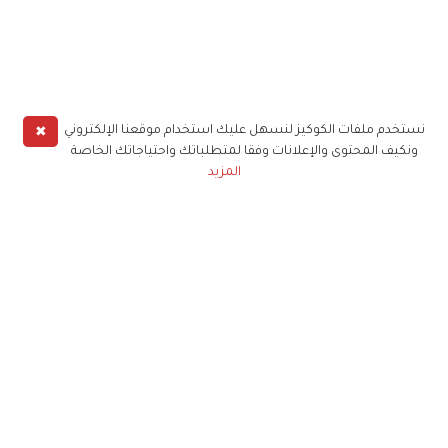
✖
نستخدم ملفات الكوكيز لنسهل عليك استخدام موقعنا الإلكتروني
ونكيف المحتوى والإعلانات وفقا لمتطلباتك واحتياجاتك الخاصة
المزيد
حملوا تطبيق
زهرة الخليج