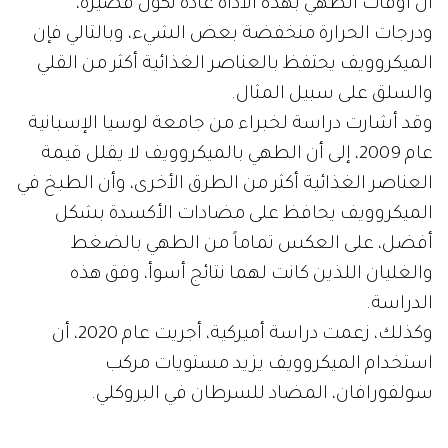
أن أوقات الطهي بهذه الأداة عادة تكون قصيرة،
ودرجات الحرارة منخفضة بعض الشيء، وبالتالي فإن
الميكروويف يحتفظ بالعناصر الغذائية أكثر من القلي
والسلق على سبيل المثال.
وقد أشارت دراسة لخبراء من جامعة لوسيا الإسبانية
عام 2009، إلى أن الطهي بالميكروويف لا يقلل قيمة
العناصر الغذائية أكثر من الطرق الأخرى، وأن الطبخ في
الميكروويف يحافظ على مضادات الأكسدة بشكل
أفضل، على العكس تماماً من الطهي بالضغط
والغليان اللذين كانت لهما نتائج أسوأ، وفق هذه
الدراسة.
وكذلك، زعمت دراسة أميركية، أجريت عام 2020، أن
استخدام الميكروويف يزيد مستويات مركب
سولفورافان، المضاد للسرطان في البروكلي.