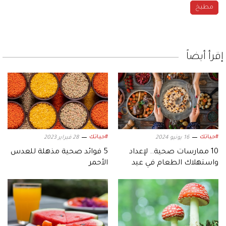
مطبخ
إقرأ أيضاً
#حياتك
#حياتك
16 يونيو 2024
28 فبراير 2023
10 ممارسات صحية.. لإعداد
5 فوائد صحية مذهلة للعدس
واستهلاك الطعام في عيد
الأحمر
الأضحى