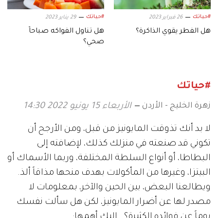
#حياتك
#حياتك
26 فبراير 2023
29 يناير 2023
هل الفطر يقوي الذاكرة؟
هل تناول الفواكه صباحاً
صحي؟
#حياتك
زهرة الخليج - الأردن
الأربعاء 15 يونيو 2022 14:30
لا بد أنك تذوقت المايونيز من قبل، ومن الأرجح أن
تكوني قد صنعته في منزلك كذلك، لإضافته إلى
البطاطا، أو أنواع السلطة المختلفة، وربما الأسماك أو
البيتزا، وغيرها من المأكولات بهدف منحها مذاقاً ألذ.
ويطالعنا البعض، بين الحين والآخر، بمعلومات لا
مصدر لها عن أضرار المايونيز، لكن هل سألت نفسك
يوماً عن فوائده الكثيرة؟.. إليك أهمها: