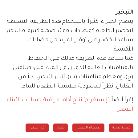
التبخير
ينصح الخبراء، كثيراً، باستخدام هذه الطريقة البسيطة
لتحضير الطعام كونها ذات فوائد صحية كبيرة، فالتبخير
يساعد الخضار على توفير المزيد من مضادات
الأكسدة.
كما تساعد هذه الطريقة كذلك على الاحتفاظ
بالفيتامينات القابلة للذوبان في الماء، مثل: فيتامين
(ج)، ومعظم فيتامينات (ب)، أثناء التبخير، بدلاً من
الغليان، نظراً لمحدودية ملامسة الطعام للماء.
إقرأ أيضاً:
"إنستغرام" تتيح أداة لمراقبة حسابات الأبناء
القصر
صحة عامة
الطعام الصحي
طبخ
أكل صحي