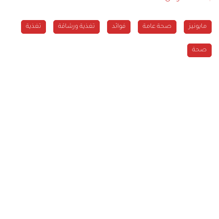
مايونيز
صحة عامة
فوائد
تغذية ورشاقة
تغذية
صحة