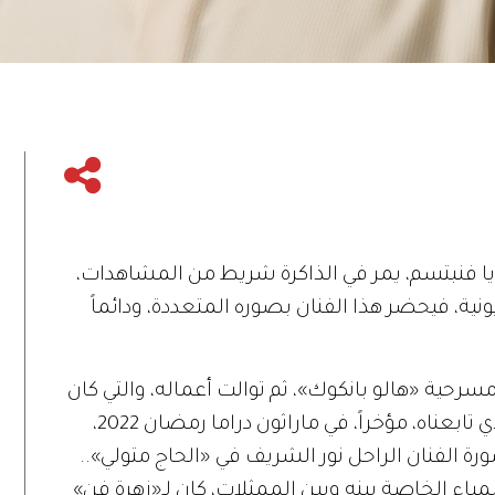
يا فنبتسم، يمر في الذاكرة شريط من المشاهدات،
يونية، فيحضر هذا الفنان بصوره المتعددة، ودائماً
سرحية «هالو بانكوك»، ثم توالت أعماله، والتي كان
أحدثها مسلسل «حريم طارق»، العمل الذي تابعناه، مؤخراً، في ماراثون دراما رمضان 2022،
رة الفنان الراحل نور الشريف في «الحاج متولي»..
يمياء الخاصة بينه وبين الممثلات، كان لـ«زهرة فن»