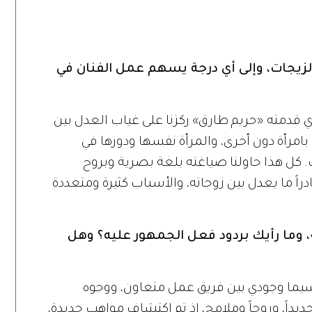
لزيجات، وإلى أي درجة يسهم عمل الفنان في
 قدمته «حريم طارق» ركزنا على غياب العدل بين
بامرأة دون أخرى، والمرأة نفسها ودورها في
ت. كل هذا حاولنا صياغته بلغة بصرية وبروح
دراً ما يعدل بين زوجاته، والأسباب كثيرة ومتعددة
وما رأيك بردود فعل الجمهور عليه؟ وهل
اسيما وجودي بين فريق عمل متعاون، ووجوه
يداً، وروحاً وملامح، إذ تم اكتشاف مواهب جديدة،