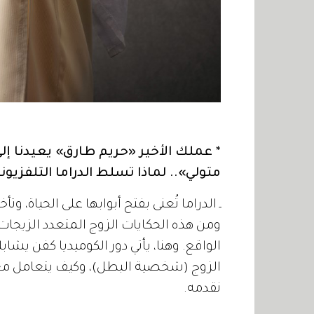
* عملك الأخير «حريم طارق» يعيدنا إلى
متولي».. لماذا تسلط الدراما التلفزيون
ـ الدراما تُعنى بفتح أبوابها على الحياة،
ومن هذه الحكايات الزوج المتعدد الزيجات
الواقع. وهنا، يأتي دور الكوميديا كفن يشا
الزوج (شخصية البطل)، وكيف يتعامل مع ال
نقدمه.