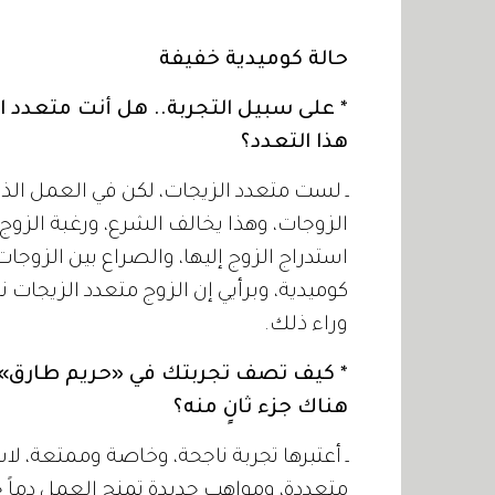
حالة كوميدية خفيفة
* على سبيل التجربة.. هل أنت متعدد ا
هذا التعدد؟
ـ لست متعدد الزيجات، لكن في العمل الذي
الزوجات، وهذا يخالف الشرع، ورغبة الزوج 
استدراج الزوج إليها، والصراع بين الزوجا
كوميدية، وبرأيي إن الزوج متعدد الزيجات نا
وراء ذلك.
* كيف تصف تجربتك في «حريم طارق»، 
هناك جزء ثانٍ منه؟
ـ أعتبرها تجربة ناجحة، وخاصة وممتعة، ل
متعددة، ومواهب جديدة تمنح العمل دماً جد