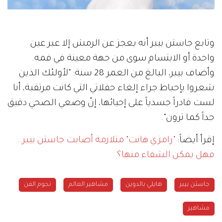
وتابع جاستن بيبر أنه يعجز عن الرمش إلا عبر عين
واحدة أو الابتسام سوى من جهة معينة في فمه.
وأضاف بيبر، البالغ من العمر 28 سنة: "لأولئك الذين
شعروا بإحباط جراء إلغاء حفلاتي التي كانت مرتقبة، أنا
لست قادراً جسدياً على إحيائها، إنّ وضعي الصحي دقيق
جداً كما ترون".
إقرأ أيضاً:
"رامزي هانت" متلازمة أصابت جاستن بيبر..
فهل يمكن الشفاء منها؟
جاستن بيبر
هايلي بالدوين
مشاهير العالم
نجوم الفن
مشاهير