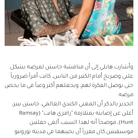
وأشارت هايلي إلى أن مناقشة جاستن لمرضه بشكل
علني وصريح أمام الكثير من الناس، كانت أمراً ضرورياً
حتى يوصل الفكرة لهم، ويجعلهم أكثر وعياً في ما يخص
مرضه.
الجدير بالذكر أن المغني الكندي العالمي، جاستن بيبر،
أعلن عن إصابته بمتلازمة "رامزي هانت" (Ramsay
Hunt)، موضحاً أنه لهذا السبب ألغى حفلتين
موسيقيتين كان مقرراً أن يحييهما في مدينة تورونتو