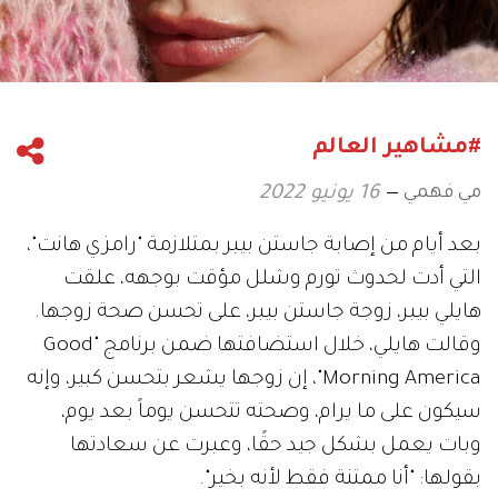
#مشاهير العالم
مي فهمي
16 يونيو 2022
بعد أيام من إصابة جاستن بيبر بمتلازمة "رامزي هانت"،
التي أدت لحدوث تورم وشلل مؤقت بوجهه، علقت
هايلي بيبر، زوجة جاستن بيبر، على تحسن صحة زوجها.
وقالت هايلي، خلال استضافتها ضمن برنامج "Good
Morning America"، إن زوجها يشعر بتحسن كبير، وإنه
سيكون على ما يرام، وصحته تتحسن يوماً بعد يوم،
وبات يعمل بشكل جيد حقًا، وعبرت عن سعادتها
بقولها: "أنا ممتنة فقط لأنه بخير".