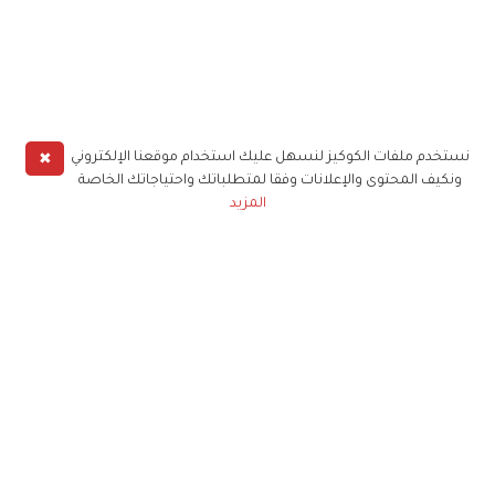
✖
نستخدم ملفات الكوكيز لنسهل عليك استخدام موقعنا الإلكتروني
ونكيف المحتوى والإعلانات وفقا لمتطلباتك واحتياجاتك الخاصة
المزيد
حملوا تطبيق
زهرة الخليج