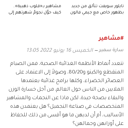
تايلور سويفت تتألق من جديد
مشاهير بـ«قلوب ذهبية»..
بظهور خاص مع جيمي فالون
كيف حوَّل نجومٌ شهرتهم إلى
خير عالمي؟
#مشاهير
سارة سمير
الخميس 16 يونيو 2022 13:05
تتعدد أنماط الأنظمة الغذائية الصحية، فمن الصيام
المتقطع والكيتو و80/20، وصولاً إلى الاعتماد على
العصائر الخضراء، وكلها برامج غذائية يعتمدها
الملايين من الناس حول العالم، من أجل خسارة الوزن
والبقاء بصحة جيدة، لكن ماذا عن النجمات والمشاهير
المتخصصات في صناعة التجميل؟ هل يعتمدن هذه
الأساليب، أم أن لديهن ما هو أقسى من ذلك للحفاظ
على أوزانهن وجمالهن؟