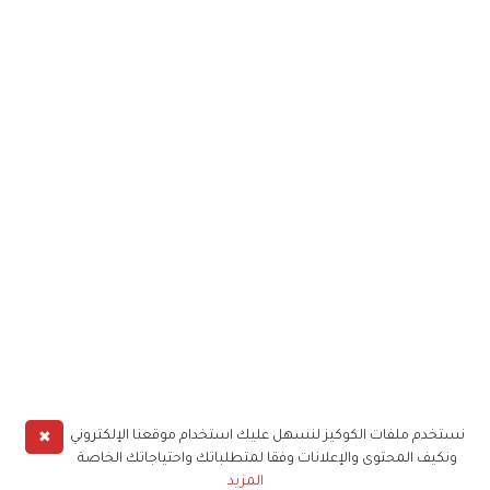
✖
نستخدم ملفات الكوكيز لنسهل عليك استخدام موقعنا الإلكتروني
ونكيف المحتوى والإعلانات وفقا لمتطلباتك واحتياجاتك الخاصة
المزيد