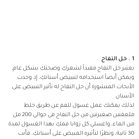
1 . خل التفاح
يعتبر خل التفاح مفيداً لشعركِ وصحتكِ بشكل عام،
ويمكن أيضاً استخدامه لتبييض أسنانكِ، إذ وجدت
الأبحاث المنشورة أن خل التفاح له تأثير التبييض على
الأسنان.
لذلك يمكنك عمل غسول للفم عن طريق خلط
ملعقتين صغيرتين من خل التفاح في حوالي 200 مل
من الماء، واغسلي كل زوايا فمكِ بهذا الغسول لمدة
30 ثانية، ونظرًا لتأثيره المبيض على أسنانكِ، فأنت