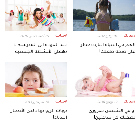
#حياتك
#حياتك
01 يوليو 2017
29 أغسطس 2016
القفز في المياه الباردة خطر
عند العودة الى المدرسة: لا
على صحة طفلك!
تهملي الأنشطة الجسدية
لطفلك!
#حياتك
#حياتك
12 يوليو 2016
14 سبتمبر 2013
واقي الشمس ضروري
نوبات الربو تزداد لدى الأطفال
لطفلك كل ساعتين!
البدناء!