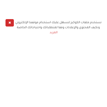
✖
نستخدم ملفات الكوكيز لنسهل عليك استخدام موقعنا الإلكتروني
ونكيف المحتوى والإعلانات وفقا لمتطلباتك واحتياجاتك الخاصة
المزيد
حملوا تطبيق
زهرة الخليج