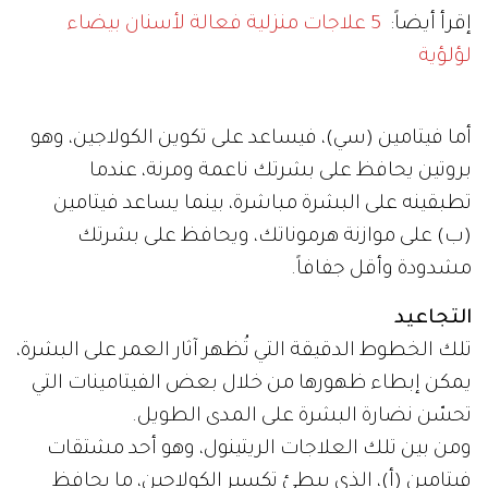
إقرأ أيضاً:
5 علاجات منزلية فعالة لأسنان بيضاء
لؤلؤية
أما فيتامين (سي)، فيساعد على تكوين الكولاجين، وهو
بروتين يحافظ على بشرتك ناعمة ومرنة، عندما
تطبقينه على البشرة مباشرة، بينما يساعد فيتامين
(ب) على موازنة هرموناتك، ويحافظ على بشرتك
مشدودة وأقل جفافاً.
التجاعيد
تلك الخطوط الدقيقة التي تُظهر آثار العمر على البشرة،
يمكن إبطاء ظهورها من خلال بعض الفيتامينات التي
تحسّن نضارة البشرة على المدى الطويل.
ومن بين تلك العلاجات الريتينول، وهو أحد مشتقات
فيتامين (أ)، الذي يبطئ تكسير الكولاجين، ما يحافظ