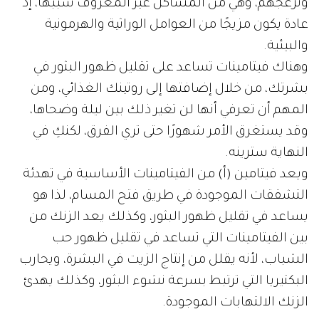
وتزعجهم، وهي من المشاكل غير المعروف سببها، إذ
عادة يكون مزيجًا من العوامل الوراثية والهرمونية
والبيئية.
وهناك فيتامينات تساعد على تقليل ظهور البثور في
بشرتك، من خلال إضافتها إلى روتينك الغذائي، ومن
المهم أن تعرفي أنها لن تغير ذلك بين ليلة وضحاها،
وقد يستغرق الأمر شهورًا حتى تري الفرق، لكنكِ في
النهاية سترينه.
ويعد فيتامين (أ) من الفيتامينات الأساسية في تهدئة
التشققات الموجودة في طريق فتح المسام، لذا هو
يساعد في تقليل ظهور البثور، وكذلك يعد الزنك من
بين الفيتامينات التي تساعد في تقليل ظهور حب
الشباب، لأنه يقلل من إنتاج الزيت في البشرة، ويحارب
البكتيريا التي ترتبط بسرعة نشوء البثور، وكذلك يهدئ
الزنك الالتهابات الموجودة.