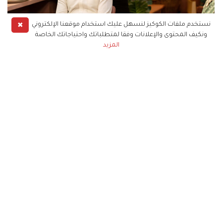
✖
نستخدم ملفات الكوكيز لنسهل عليك استخدام موقعنا الإلكتروني
"The Royal Treatment"
ونكيف المحتوى والإعلانات وفقا لمتطلباتك واحتياجاتك الخاصة
المزيد
على الرغم من أنه فيلم رومانسي في المقام الأول، فإنه
يعد من الأفلام الكوميدية لهذا العام، حيث يأتي "مينا
مسعود" أمير المدينة إلى "إيزي" مصففة الشعر،
ليصفف شعره بطريقة جديدة في ليلة زفافه، لكن
تنقلب الأمور رأساً على عقب، لتصبح هي الأميرة
المنتظرة.