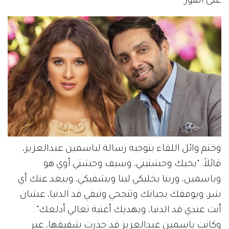
على الفور.
وختم وائل اللقاء بتوجيه رسالة لياسمين عبدالعزيز،
قائلاً: "بحبك وحشتيني، وسيف وحشني أوي هو
وياسمين، وربنا يخليكي لينا ويشفيكي، ويبعد عنك أي
شر، ويوفقك بحياتك وتنجحي وتبقي قد الدنيا، عشان
أنت عندي قد الدنيا، وبهديك أغنية تعالي أدلعك".
وكانت ياسمين عبدالعزيز قد حذرت شقيقها، عبر