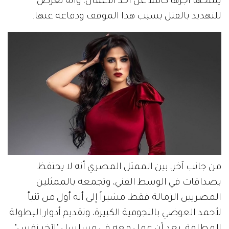
يمنحها أجرها كاملاً عن أحد الأعمال، وأنه تعرض
للتهديد بالقتل بسبب هذا الموقف ودفاعه عنها.
من جانب آخر، بين الممثل المصري أنه لا يحتفظ
بصداقات في الوسط الفني، وتجمعه بالممثلين
المصريين الزمالة فقط، مشيراً إلى أنه أول من تنبأ
لأحمد العوضي بالنجومية الكبيرة، وتقديم أدوار البطولة