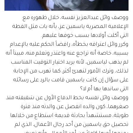
ووصف وائل عبدالعزيز نفسه، خلال ظهوره مع
الإعلامية المصرية ياسمين عز، بأنه بات مثل القطة
التي أكلت أولادها بسبب خوفها عليهم.
وكرر وائل اعترافه بخطأه، رافضاً الحكم عليه بالإعدام
بسببه، خاصة أنه تراجع عنه واعتذر وتعلم منه، مبيناً أنه
لم يذهب لياسمين، لأنه يريد اختيار التوقيت المناسب
لذلك، وترك الأمور لتهدئ أكثر، كما تهرب من الإجابة
على سؤال إن كانت ياسمين قامت بالرد على رسائله
التي ساندها بها أم لا؟
ووصف وائل نفسه بخط الدفاع الأول عن شقيقته منذ
صغرهما، كون والده انفصل عن والدته منذ فترة
طويلة، مستشهداً بحادثة قديمة استطاع من خلالها
تحصيل حق ياسمين من أحد رجال الأعمال، الذي لم