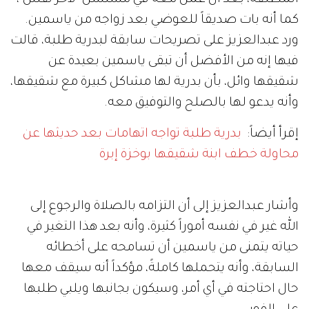
المطلقة، بعد أن عمل معه في مسلسل "لآخر نفس"،
كما أنه بات صديقاً للعوضي بعد زواجه من ياسمين.
ورد عبدالعزيز على تصريحات سابقة لبدرية طلبة، قالت
فيها إنه من الأفضل أن تبقى ياسمين بعيدة عن
شقيقها وائل، بأن بدرية لها مشاكل كبيرة مع شقيقها،
وأنه يدعو لها بالصلح والتوفيق معه.
إقرأ أيضاً:
بدرية طلبة تواجه اتهامات بعد حديثها عن
محاولة خطف ابنة شقيقها بوخزة إبرة
وأشار عبدالعزيز إلى أن التزامه بالصلاة والرجوع إلى
الله غير في نفسه أموراً كثيرة، وأنه بعد هذا التغير في
حياته يتمنى من ياسمين أن تسامحه على أخطائه
السابقة، وأنه يتحملها كاملةً، مؤكداً أنه سيقف معها
حال احتاجته في أي أمر، وسيكون بجانبها ويلبي طلبها