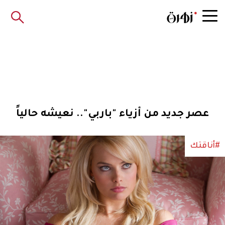
عصر جديد من أزياء "باربي".. نعيشه حالياً
#أناقتك