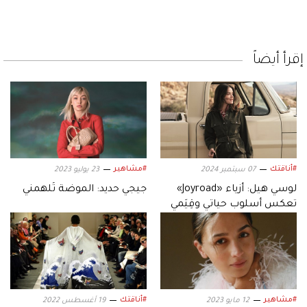
إقرأ أيضاً
#أناقتك
#مشاهير
07 سبتمبر 2024
23 يوليو 2023
لوسي هيل: أزياء «Joyroad»
جيجي حديد: الموضة تُلهمني
تعكس أسلوب حياتي وقِيَمي
#مشاهير
#أناقتك
12 مايو 2023
19 أغسطس 2022