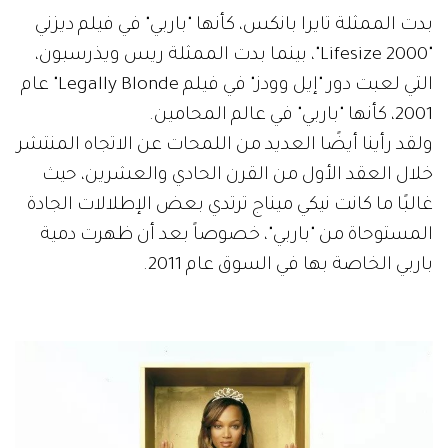
بدت الممثلة تايرا بانكس، كأنها "باربي" في فيلم ديزني
"2000 Lifesize"، بينما بدت الممثلة ريس ويذرسبون،
التي لعبت دور "إيل وودز" في فيلم Legally Blonde" عام
2001، كأنها "باربي" في عالم المحامين.
ولقد رأينا أيضًا العديد من اللمحات عن الاتجاه المنتشر
خلال العقد الأول من القرن الحادي والعشرين، حيث
غالبًا ما كانت نيكي ميناج ترتدي بعض الإطلالات الجادة
المستوحاة من "باربي"، خصوصاً بعد أن ظهرت دمية
باربي الخاصة بها في السوق عام 2011.