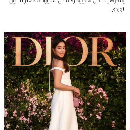
ومجوهرات من «ديور»، وكلتش «ديور» الصغير باللون
الوردي.