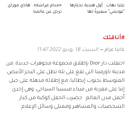
عليا بهات.. أول هندية تختارها
«مدام فراشة».. هاناي موراي
"غوتشي" سفيرةً لها
ترحل عن عالمنا
#أناقتك
غانيا عزام
السبت 18 يونيو 2022 11:47
احتفلت دار Dior بإطلاق مجموعة مجوهرات جديدة، من
مدينة تاورمينا التي تقع على تلة تطل على البحر الأبيض
المتوسط بجنوب إيطاليا، مع إطلالة مذهلة على جبل
إتنا على مقربة من ميناء ميسينا السياحي، وهي إحدى
أجمل مدن العالم. حضرت الحفل كوكبة من كبار
الشخصيات والمشاهير وممثلي وسائل الإعلام.