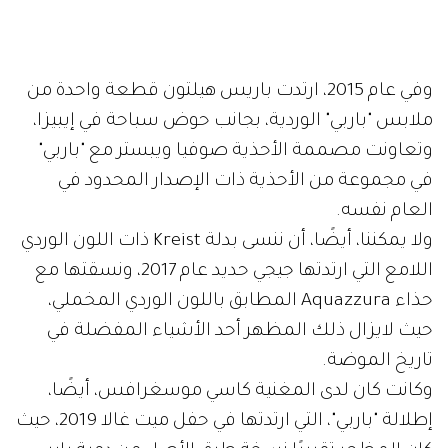
وفي عام 2015، ارتدت باريس هيلتون قطعة واحدة من
ملابس "باربي" الوردية، بجانب حوض سباحة في إيبيزا،
وتعاونت مصممة الأحذية صوفيا ويبستر مع "باربي"
في مجموعة من الأحذية ذات الإصدار المحدود في
العام نفسه.
ولا يمكننا، أيضًا، أن ننسى بدلة Kreist ذات اللون الوردي
اللامع التي ارتدتها جيجي حديد عام 2017، ونسقتها مع
حذاء Aquazzura المطابق باللون الوردي المخملي،
حيث لايزال ذلك المظهر أحد الأشياء المفضلة في
تاريخ الموضة.
وكانت كان لدى المغنية كاسي موسغرافس، أيضًا،
إطلالة "باربي"، التي ارتدتها في حفل ميت غالا 2019، حيث