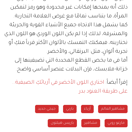
ذلك أنه يمنحها إمكانات غير محدودة وهو رمز لتمكين
المرأة، ما يتناسب تمامًا مع غرض العلامة التجارية.
كما يشمل هذا الاتجاه جميع الأشياء القوية والجريئة
والمشرقة، لذلك إذا لم يكن اللون الوردي هو اللون الذي
تختارينه، فيمكنك التمسك بالألوان الأكثر قرباً منكِ أو
تجربة ألوانٍ، مثل: البرتقالي، والأخضر.
أما في ما يخص القطع المحددة التي تضيفينها إلى
خزانة ملابسك، فإن البدلات عنصر أساسي واضح.
إقرأ أيضاً:
اختاري اللون الأخضر في أزيائكِ الصيفية..
على طريقة العنود بدر
مشاهير العالم
أزياء
باربي
جيجي حديد
مارغو روبي
مشاهير
باريس هيلتون