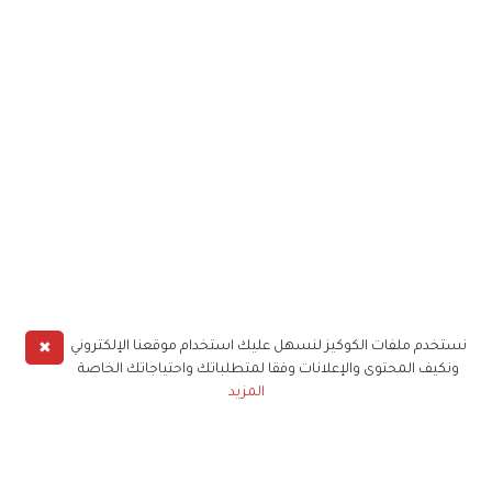
✖
نستخدم ملفات الكوكيز لنسهل عليك استخدام موقعنا الإلكتروني
ونكيف المحتوى والإعلانات وفقا لمتطلباتك واحتياجاتك الخاصة
المزيد