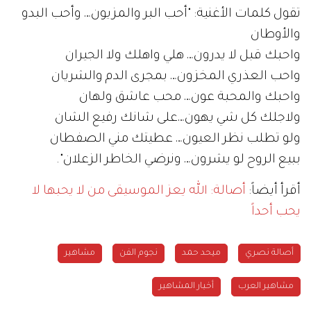
تقول كلمات الأغنية: "أحب البر والمزيون… وأحب البدو
والأوطان
واحبك قبل لا يدرون… هلي واهلك ولا الجيران
واحب العذري المخزون… بمجرى الدم والشريان
واحبك والمحبة عون… محب عاشق ولهان
ولاجلك كل شي يهون…على شانك رفيع الشان
ولو تطلب نظر العيون… عطيتك مني الصفطان
ببيع الروح لو يشرون… ونرضي الخاطر الزعلان".
أقرأ أيضاً:
أصالة: الله يعز الموسيقى من لا يحبها لا
يحب أحداً
أصالة نصري
ميحد حمد
نجوم الفن
مشاهير
مشاهير العرب
أخبار المشاهير