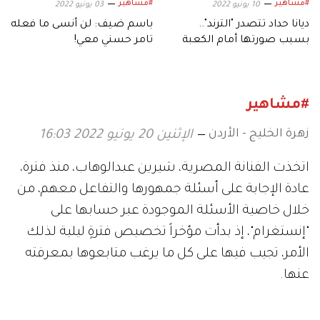
#مشاهير
#مشاهير
10 يونيو 2022
03 يونيو 2022
ديانا حداد تتصدر "الترند"..
باسم ضيف: لن أنسى ما فعله
بسبب صورتها أمام الكعبة
تامر حسني معي!
وقصة دخولها الإسلام
#مشاهير
زهرة الخليج - الأردن
الإثنين 20 يونيو 2022 16:03
اتخذت الفنانة المصرية، شيرين عبدالوهاب، منذ فترة،
عادة الإجابة على أسئلة جمهورها والتفاعل معهم، من
خلال خاصية الأسئلة الموجودة عبر حسابها على
"إنستغرام"، إذ بدأت مؤخراً تخصيص فترةٍ ليلية لذلك
الأمر، تجيب فيها على كل ما يرغب متابعوها بمعرفته
عنها.