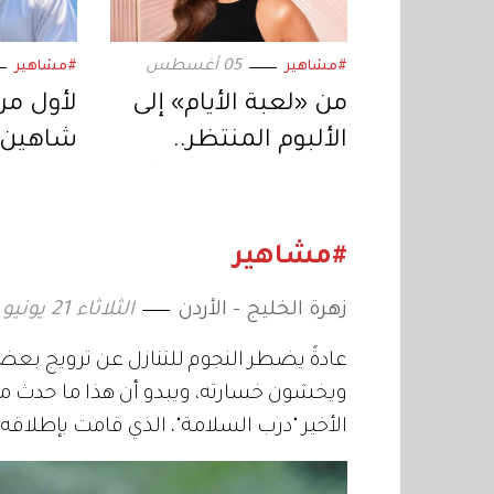
05 أغسطس
#مشاهير
#مشاهير
من «لعبة الأيام» إلى
لأول مرة
الألبوم المنتظر..
شاهين 
إليسا تعود بمفاجآت
النهار ف
موسيقية جديدة
سينمائي
يكتب ا
#مشاهير
زهرة الخليج - الأردن
الثلاثاء 21 يونيو 2022 11:01
عادةً يضطر النجوم للتنازل عن ترويج بع
ويخشون خسارته، ويبدو أن هذا ما حدث مع ا
الأخير "درب السلامة"، الذي قامت بإطلاق