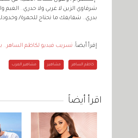
شرقاوي الزين لا غربي ولا حدري.. الغيم وا
بدري.. شفايفك ما تحتاج للحمرة/ وخدودك
إقرأ أيضاً:
تسريب فيديو لكاظم الساهر.. بعد 29 عاماً من منعه من 
كاظم الساهر
مشاهير
مشاهير العرب
اقرأ أيضاً