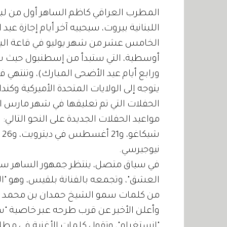
المطرب العراقي كاظم الساهر أول من لب
اللبنانية بيروت، سيحييه آخر أيام إجازة ع
الخامس عشر من شهر يوليو في قاعة الب
يتوجه إلى الولايات المتحدة الأميركية وكن
الحفلات التي تم تعليقها في شهر مارس ا
نيوجيرسي.
في سياق متصل، ينتظر جمهور الساهر سماع
العشق"، وتجمعه بالفنانة بلقيس، وهو "ا
من كلمات سمو الشيخ حمدان بن محمد بن ر
وأعلن الأخير عن قرب طرحه عبر خاصية "
"إنستغرام"، وتقول كلمات الأغنية في مط