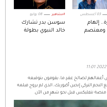
03 أغسطس
08 يوليو
#مشاهير
.. إلهام
سوسن بدر تشارك
ومعتصم
خالد النبوي بطولة
ي ثنائية
«رحلة طاهر المصري»
ة عبر «حين
لحب»
ض أعمالهم لصالح عقدٍ ما، يقومون بتوقيعه
لنجم التركي إنجين أكيوريك، الذي لم يروج فيلمه
ه منصة نتفليكس قبل نحو شهرٍ من الآن.