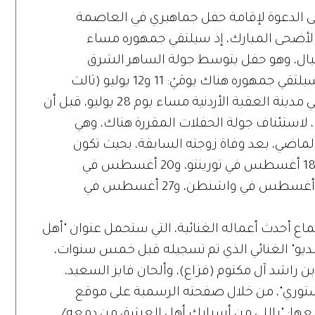
ى الدعوة لإقامة حفل جماهيري في العاصمة
يد الأضحى المبارك، إذ سيلتقي جمهوره مساء
يال، وهو حفل يتوسط جولة الساهر الشرق
أوسطية، التي ستبدأ من إسطنبول حيث سيلتقي جمهوره هناك يومَيْ: 11 و12 يوليو (ثالث
ورابع أيام عيد الأضحى المبارك)، وتنتهي في مدينة العقبة الأردنية مساء يوم 28 يوليو، قبل أن
دا، لاستئناف جولة الحفلات المقررة هناك، وهي
لماضي، بعد وفاة زوجته السابقة، بحيث تكون
مواعيد الحفلات الجديدة على النحو التالي: 18 أغسطس في تورينتو، و20 أغسطس في
شيكاغو، و21 أغسطس في ديترويت، و26 أغسطس في واشنطن، و27 أغسطس في
 أحدث أعماله الغنائية، التي ستحمل عنوان "أهل
لديو" الغنائي الذي تم تسجيله قبل خمس سنوات،
اشد آل مكتوم (فزاع)، وألحان فايز السعيد،
ستوري"، من خلال صفحته الرسمية على موقع
لعها: "ياللي من أسبابك أهل العشق من دمعه/