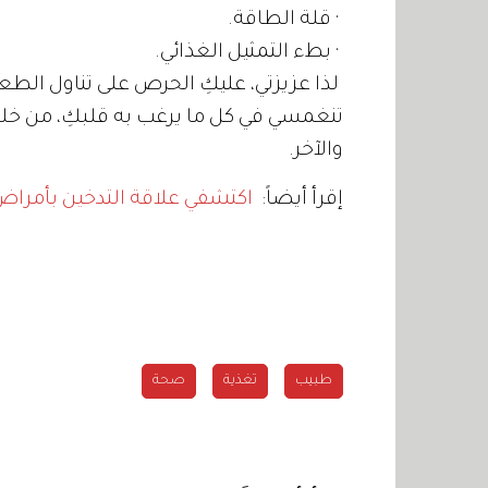
· قلة الطاقة.
· بطء التمثيل الغذائي.
لذا عزيزتي، عليكِ الحرص على تناول ال
تنغمسي في كل ما يرغب به قلبكِ، من خلال 
والآخر.
إقرأ أيضاً:
اكتشفي علاقة التدخين بأمراض 
طبيب
تغذية
صحة