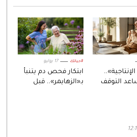
17 يوليو
#حياتك
الإنتاجية»..
ابتكار فحص دم يتنبأ
اعد التوقف
بـ«الزهايمر».. قبل
في إنجاز
ظهور الأعراض