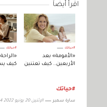
اقرأ أيضاً
#حياتك
#حياتك
«الأمومة» بعد
«الراحة 
الأربعين.. كيف تعتنين
كيف يس
بجسمكِ في هذه
القصير 
المرحلة؟
المزيد؟
#حياتك
سارة سمير
الإثنين 20 يونيو 2022 12:14