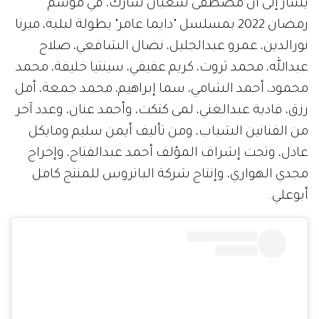
يشار إلى أن مصطفى شعبان شارك، في موسم
رمضان 2022 بمسلسل "دايما عامر" بطولة لبلبة، ميرنا
نورالدين، عمرو عبدالجليل، نضال الشافعي، صلاح
عبدالله، محمد ثروت، كريم عفيفي، سينتيا خليفة، محمد
محمود، أحمد الشامي، سما إبراهيم، محمد جمعة، أمل
رزق، فادية عبدالغني، لمى كتكت، وأحمد عنان، وعدد آخر
من الفنانين الشباب، ومن تأليف أيمن سليم ومايكل
عادل، وتحت إشراف المؤلف أحمد عبدالفتاح، وإخراج
مجدي الهواري، وإنتاج شركة الباتروس للمنتج كامل
أبوعلي.