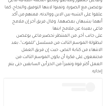
وتفاعل جمهور ومتابعو ومحبو النجمة اللبنانية ماغي
بوغصن مع الصورة، وتمنوا لابنها التوفيق والنجاح، كما
علقوا على الشبه بين الابن ووالدته، فمنهم من أكد
أنهما يشبهان بعضهما، وقال فريق آخر إن ملامح
ماغي بعيدة عن ملامح ابنها.
على جانب آخر، من المنتظر تحضير ماغي بوغصن
لبطولة الموسم الثالث من مسلسل "للموت"، بعد
الانتهاء من كتابة النص، حيث إن فريق العمل
مجتمعون على فكرة أن يكون الموسم الثالث من
العمل أكثر قوة وتميزاً من الجزأين السابقين حتى يتم
إنجازه.