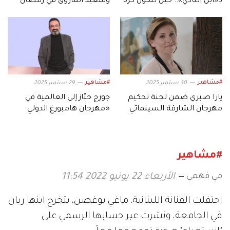
بـ«ابن النادي».. حين تتحول كرة
وسعيد الماروق في رمضان
القدم إلى دراما
2026
#مشاهير
#مشاهير
30 سبتمبر 2025
29 سبتمبر 2025
يارا صبري ضمن لجنة تحكيم
جورج خبّاز إلى العالمية في
مهرجان الشارقة السينمائي
«مهرجان هامبورغ الدولي
للأطفال والشباب
للسينما»
#مشاهير
مي فهمي
الأربعاء 22 يونيو 2022 11:54
احتفلت الفنانة اللبنانية، ماغي بوغصن، بتخرج ابنها ريان
في الجامعة، ونشرت عبر حسابها الرسمي على