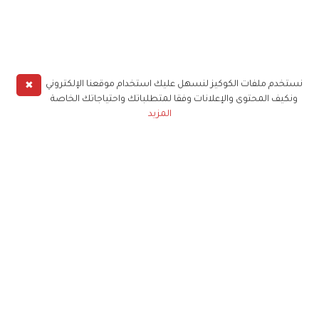
✖
نستخدم ملفات الكوكيز لنسهل عليك استخدام موقعنا الإلكتروني
ونكيف المحتوى والإعلانات وفقا لمتطلباتك واحتياجاتك الخاصة
المزيد
حملوا تطبيق
زهرة الخليج