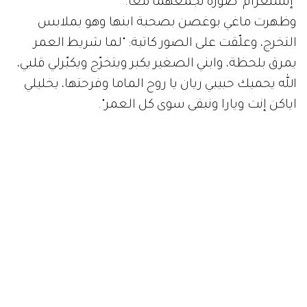
"إنستغرام" صورة تجمعهما معاً.
وظهرت ماغي بوغصن بصحبة ابنها وهو بملابس
التخرج، وعلّقت على الصور كاتبة: "لما شريط العمر
يمرق بلحظة، وابني الصغير يكبر ويتخرّج ويكبّرلي قلبي،
الله يحميك حبيبي ريان يا روح الماما وفرحتها، يخليلي
اياكن إنت ويارا ونبقى سوى كل العمر".