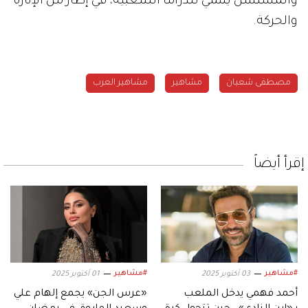
والمسلسل ينتمي للدراما الشعبية، في إطار من الإثارة
والحركة.
مصطفى شعبان
مشاهير
مشاهير العرب
إقرأ أيضاً
#مشاهير
#مشاهير
03 أكتوبر 2025
01 أكتوبر 2025
أحمد فهمي يدخل الملعب
«عرس الجن» يجمع إلهام علي