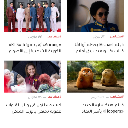
#مشاهير
#مشاهير
27 ابريل
06 مارس
فيلم Michael يحطم أرقامًا
«Arirang» يُعيد فرقة «BTS»
قياسية.. ويعيد بريق أفلام
الكورية الشهيرة إلى الأضواء
السيرة الموسيقية
#مشاهير
#مشاهير
05 مارس
05 مارس
فيلم «بيكسار» الجديد
كيت ميدلتون في ويلز.. لقاءات
«Hoppers» يأسر النقاد
عفوية تحتفي بالإرث الملكي
بعالمه.. وشخصياته المميزة