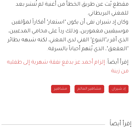
مقطع بُث عن طريق الخطأ من أغنية لم تُنشر بعد
للمغني البريطاني.
وكان إد شيران نفى أن يكون "استعار" أفكاراً لمؤلفين
موسيقيين مغمورين، وذلك رداً على محامي المدعيين،
الذي أقر بـ"النبوغ" الفني لدى المغني، لكنه شبهه بطائر
"العقعق"، الذي يُتهم أحياناً بالسرقة.
إقرأ أيضاً:
إلزام أحمد عز بدفع نفقة شهرية إلى طفليه
من زينة
إد شيران
مشاهير العالم
مشاهير
إقرأ أيضاً