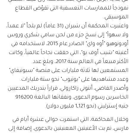
نموذجاً للممارسات التعسفية التي تقوّض القطاع
الموسيقي.
واعتبرت المحكمة أن شيران (31 عاماً) لم يلجأ "لا عمداً،
ولا سهواً" إلى نسخ جزء من لحن سامي شكري وروس
أودونوهيو "أوه واي" الصادر عام 2015، لاستخدامه في
أغنيته "شيب أوف يو"، التي حققت نجاحاً عالمياً، وكانت
الأكثر مبيعاً في العالم سنة 2017، وبلغ عدد
المستمعين لها ثلاثة مليارات على منصة "سبوتيفاي"
وعدد مشاهديها على "يوتيوب" نحو ستة مليارات.
وأصدر القاضي، أنتوني زاكارولي، قراراً بتدريك المدعيين
الخاسرين رسوم الدعوى، ونفقاتها البالغة 916200
جنيه إسترليني (نحو 1,121 مليون دولار).
وخلال المحاكمة، التي استمرت حوالي عشرة أيام في
مارس، تم بث الأغنيتين المعنيتين بالدعوى، إضافة إلى