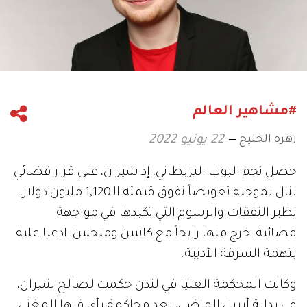
#مشاهير العالم
زهرة الخليج
22 يونيو 2022
حصل نجم البوب البريطاني، إد شيران، على قرار قضائي
ينال بموجبه تعويضاً تفوق قيمته الـ1,120 مليون دولار،
نظير النفقات والرسوم التي تكبدها في مواجهة
قضائية، خرج منها رابحاً مع كاتبين وملحنين، ادعيا عليه
بتهمة السرقة الأدبية.
وكانت المحكمة العليا في لندن حكمت لصالح شيران،
في بداية أبريل الماضي، بعد محاكمة رأى فيها المغني