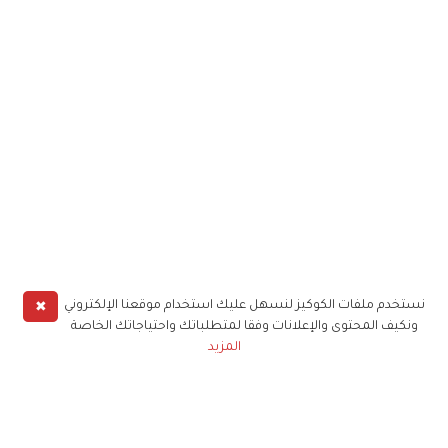
✖
نستخدم ملفات الكوكيز لنسهل عليك استخدام موقعنا الإلكتروني
ونكيف المحتوى والإعلانات وفقا لمتطلباتك واحتياجاتك الخاصة
المزيد