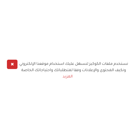
✖
نستخدم ملفات الكوكيز لنسهل عليك استخدام موقعنا الإلكتروني
ونكيف المحتوى والإعلانات وفقا لمتطلباتك واحتياجاتك الخاصة
المزيد
حملوا تطبيق
زهرة الخليج