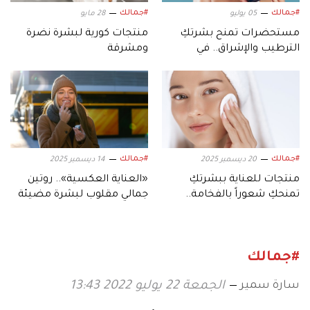
#جمالك
#جمالك
05 يوليو
28 مايو
مستحضرات تمنح بشرتكِ
منتجات كورية لبشرة نضرة
الترطيب والإشراق.. في
ومشرقة
الطقس الحار
#جمالك
#جمالك
20 ديسمبر 2025
14 ديسمبر 2025
منتجات للعناية ببشرتكِ
«العناية العكسية».. روتين
تمنحكِ شعوراً بالفخامة..
جمالي مقلوب لبشرة مضيئة
جربيها قبل نهاية العام
وممتلئة خلال الشتاء
#جمالك
سارة سمير
الجمعة 22 يوليو 2022 13:43