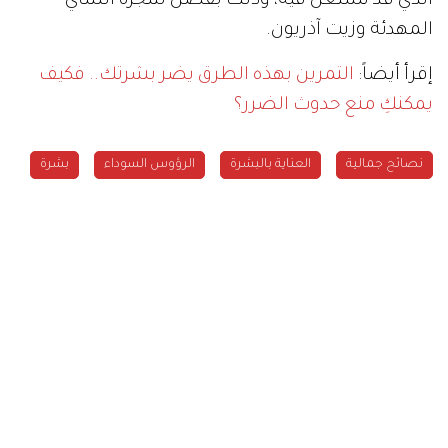
الذي قد تشتعل فيه، وذلك بفضل شجرة الشاي
المهدئة وزيت آذريون.
إقرأ أيضاً:
التمرين بهذه الطرق يضر بشرتك.. فكيف
يمكنكِ منع حدوث الضرر؟
نصائح جمالية
العناية بالبشرة
الرؤوس السوداء
بشرة