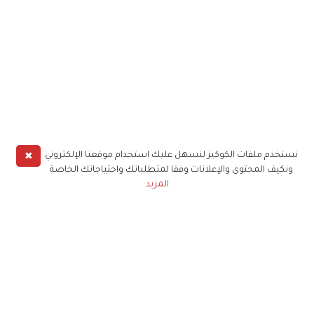
✖
نستخدم ملفات الكوكيز لنسهل عليك استخدام موقعنا الإلكتروني
ونكيف المحتوى والإعلانات وفقا لمتطلباتك واحتياجاتك الخاصة
المزيد
حملوا تطبيق
زهرة الخليج