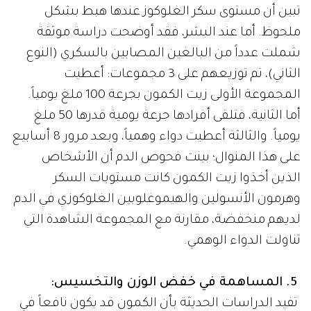
تبين أن مستوى سكر الغلوكوز عندها هبط بشكل
ملحوظ. أما عند البشر، فقد أوضحت دراسة موثقة
شملت عدداً من البالغين المصابين بالسكري (النوع
الثاني)، تم توزيعهم على 3 مجموعات: أعطيت
المجموعة الأولى زيت الكمون بجرعة 100 ملغ يومياً.
أما الثانية، فتلقى أفرادها جرعة يومية قدرها 50 ملغ
يومياً. والثالثة أعطيت دواء وهمياً، وبعد مرور 8 أسابيع
على هذا المنوال؛ بينت فحوص الدم أن الأشخاص
الذين أخذوا زيت الكمون كانت مستويات السكر
وهرمون الأنسولين والهيموغلوبين الغلوكوزي في الدم
لديهم منخفضة، مقارنة مع المجموعة الشاهدة التي
تناولت الدواء الوهمي.
5. المساهمة في خفض الوزن والتخسيس:
تفيد الدراسات الحديثة بأن الكمون قد يكون نافعاً في