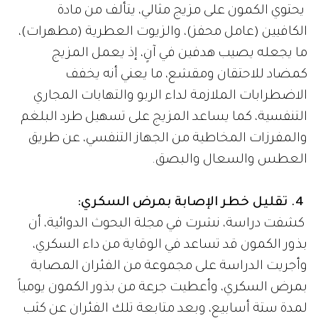
يحتوي الكمون على مزيج مثالي، يتألف من مادة
الكافيين (عامل محفز)، والزيوت العطرية (مطهرات)،
ما يجعله يصيب هدفين في آنٍ، إذ يعمل المزيج
كمضاد للاحتقان ومقشع، ما يعني أنه يخفف
الاضطرابات الملازمة لداء الربو والتهابات المجاري
التنفسية، كما يساعد المزيج على تسهيل طرد البلغم
والمفرزات المخاطية من الجهاز التنفسي، عن طريق
العطس والسعال والبصق.
​
4. تقليل خطر الإصابة بمرض السكري:
كشفت دراسة، نشرت في مجلة البحوث الدوائية، أن
بذور الكمون قد تساعد في الوقاية من داء السكري،
وأجريت الدراسة على مجموعة من الفئران المصابة
بمرض السكري، وأعطيت جرعة من بذور الكمون يومياً
لمدة ستة أسابيع، وبعد متابعة تلك الفئران عن كثب