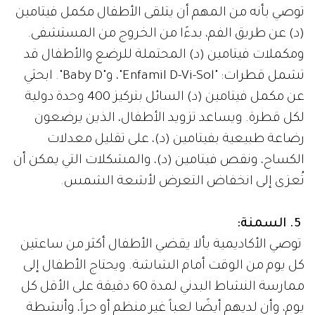
توصي بأنه من المهم أن يتلقى الأطفال مكمل فيتامين
(د) عن طريق الفم، بدءًا من الخروج من المستشفى.
ومكملات فيتامين (د) المحتملة للرضع والأطفال قد
تشمل قطرات: "Enfamil D-Vi-Sol"، و"Baby D". ابحثي
عن مكمل فيتامين (د) السائل بتركيز 400 وحدة دولية
لكل قطرة. ويساعد تزويد الأطفال، الذين يرضعون
رضاعة طبيعية بفيتامين (د)، على تقليل معدلات
الكساح، ونقص فيتامين (د)، والمشكلات التي يمكن أن
تُعزى إلى انخفاض التعرض لأشعة الشمس.
5. السمنة:
توصي الأكاديمية بألا يقضي الأطفال أكثر من ساعتين
كل يوم من الوقت أمام الشاشة. ويحتاج الأطفال إلى
ممارسة النشاط البدني لمدة 60 دقيقة على الأقل كل
يوم، وأن لديهم أيضًا لعباً غير منظم أو حراً، وأنشطة