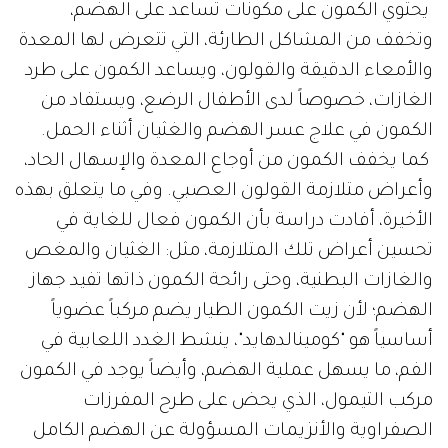
يحتوي الكمون على مكونات تساعد على الهضم،
وتخفف من المشاكل الطارئة، التي تتعرض لها المعدة
والأمعاء الدقيقة والقولون، ويساعد الكمون على طرد
الغازات، خصوصاً لدى الأطفال الرضع، ويستفاد من
الكمون في علاج عسر الهضم والغثيان أثناء الحمل.
كما يخفف الكمون من أوجاع المعدة والإسهال الحاد،
وأعراض متلازمة القولون العصبي. وفي ما يتعلق بهذه
الأخيرة، أفادت دراسة بأن الكمون فعال للغاية في
تحسين أعراض تلك المتلازمة، مثل: الغثيان والمغص
والغازات البطنية، وحتى رائحة الكمون ذاتها تفيد جهاز
الهضم؛ لأن زيت الكمون الطيار يضم مركباً عضوياً
أساسياً هو "كومينالدهايد"، ينشط الغدد اللعابية في
الفم، ما يسهل عملية الهضم، وأيضاً يوجد في الكمون
مركب التيمول، الذي يحض على طرح المفرزات
الصفراوية والأنزيمات المسؤولة عن الهضم الكامل