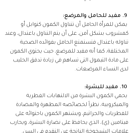
9. مفيد للحامل والمرضع:
يمكن للمرأة الحامل أن تتناول الكمون كتوابل أو
كمشروب بشكل آمن، على أن يتم التناول باعتدال، وعند
تناوله باعتدال فتستمتع الحامل بفوائده الصحية
المختلفة، كما أنه مفيد للمرضع، حيث يحتوي الكمون
على مادة التيمول التي تساهم في زيادة تدفق الحليب
لدى النساء المرضعات.
10. مفيد للبشرة:
يحمي الكمون البشرة من الالتهابات الفطرية
والميكروبية، نظراً لخصائصه المطهرة والمضادة
للفطريات والجراثيم، ويشتهر الكمون باحتوائه على
فيتامين (ي)، الذي يحافظ على نضارة البشرة، ويحارب
علامات الشيخوخة الناتجة عن التقدم في السن.