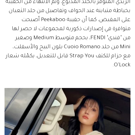
الزبدي المتوفر بالجلد المدبوغ، وتم الانتهاء من الحقيبة
بخياطة متباينة عند الحواف وتفاصيل من جلد الثعبان
على المقبض، كما أن حقيبة Peekaboo أصبحت
متوافرة في إصدارات ذكورية لمجموعات لا حصر لها
من "فندي" FENDI، بحجم متوسط Medium وصغير
Mini من جلد Cuoio Romano بلون البيج والأسفلت،
مع حزام للكتف Strap You قابل للتعديل، يكمّله شعار
O’Lock.