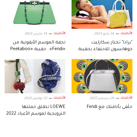
#أناقتك
#أناقتك
24 مايو 2023
14 مارس 2023
"برادا" تختار سكارليت
تحفة الموسم الأيقونية من
جوهانسون للاحتفاء بحقيبة
«Fendi».. حقيبة «Peekaboo
"Prada Galleria"
Cut» تطور مُبهر
#أناقتك
#أناقتك
26 ديسمبر 2022
22 نوفمبر 2022
حلّقي بأناقتك مع Fendi
LOEWE تطلق حملتها
الترويجية لموسم الأعياد 2022