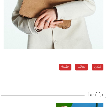
فندي
حقائب
حقيبة
إقرأ أيضاً