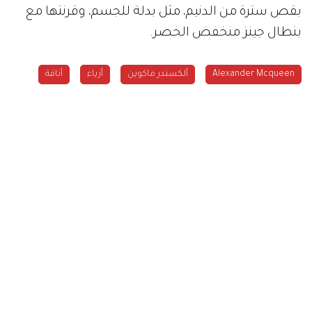
بقص سترة من الدنيم، مثل بدلة للجسم، وقرنتها مع
بنطال جينز منخفض الخصر.
Alexander Mcqueen
ألكسندر ماكوين
أزياء
أناقة