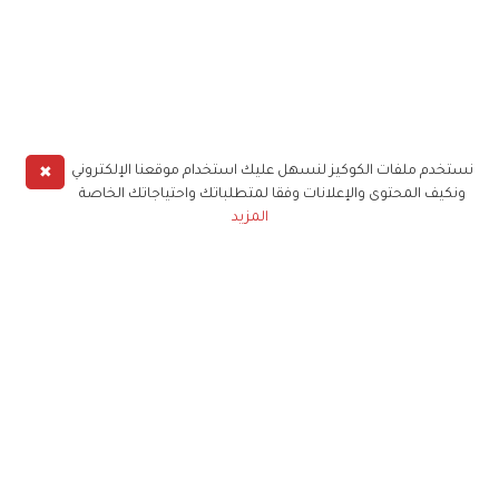
✖
نستخدم ملفات الكوكيز لنسهل عليك استخدام موقعنا الإلكتروني
ونكيف المحتوى والإعلانات وفقا لمتطلباتك واحتياجاتك الخاصة
المزيد
حملوا تطبيق
زهرة الخليج