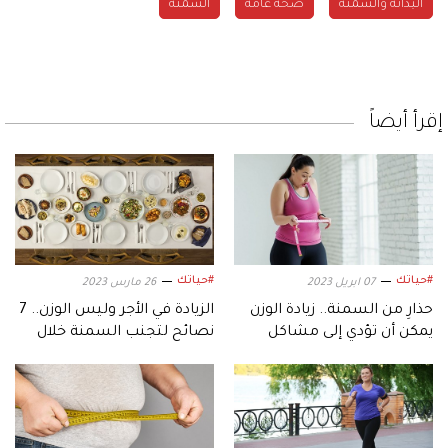
البدانة والسمنة
صحة عامة
السمنة
إقرأ أيضاً
#حياتك
#حياتك
07 ابريل 2023
26 مارس 2023
حذارِ من السمنة.. زيادة الوزن
الزيادة في الأجر وليس الوزن.. 7
يمكن أن تؤدي إلى مشاكل
نصائح لتجنب السمنة خلال
الجلد
رمضان