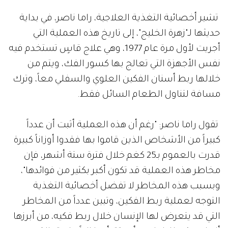
تشير أخصائية التغذية العلاجية، راما ناصر، في بداية
حديثها لـ"زهرة الخليج"، إلى تاريخ هذه العملية التي
أجريت لأول مرة عام 1977، وهي علاج قاسٍ تستخدم فيه
نفس الأجهزة التي تعالج بها كسور الفك، ويتم من
خلالها ربط أسنان الفكين العلوي والسفلي معاً، وترك
مسافة لتناول الطعام السائل فقط.
تقول راما ناصر: "رغم أن هذه العملية أثبت أن عدداً
كبيراً من الأشخاص الذين قاموا بها فقدوا أوزاناً كبيرة
قدرت بالعموم بـ25 كغم خلال فترة ستة أشهر، فإن
مخاطر هذه العملية قد تكون أكبر بكثير من فوائدها"،
وبسبب هذه المخاطر لا تفضل أخصائية التغذية
التوجه لعملية ربط الفكين، وتبين عدداً من المخاطر
التي قد يتعرض لها الإنسان خلال ربط فكيه، من أبرزها