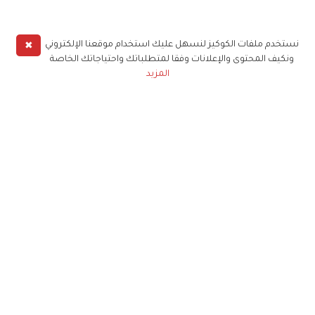
✖
نستخدم ملفات الكوكيز لنسهل عليك استخدام موقعنا الإلكتروني
ونكيف المحتوى والإعلانات وفقا لمتطلباتك واحتياجاتك الخاصة
المزيد
حملوا تطبيق
زهرة الخليج
الاشتراك للحصول على ملخص أسبوعي على بريدك
الإلكتروني