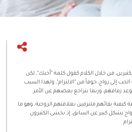
كثيرين، من خلال الكلام كقول كلمة "أحبك"، لكن
لحب إلى زواج، خوفاً من "الالتزام"، ولهذا السبب
عد زفافهم، وربما يتراجع بعضهم عن الأمر.
كيفية بقائهم ملتزمين بعلاقتهم الزوجية، وهو ما
واج بشكل كبير عن السابق، إذ يخشى الكثيرون
زام.