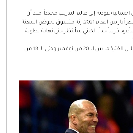
حتمالية عودته إلى عالم التدريب مجدداً، منذ أن
قدم استقالته من تدريب ريال مدريد في شهر أيار من العام 2021، إنه متشوق لخوض المهنة
سأعود قريباً جداً.. لكنني سأنتظر حتى نهاية بطولة
وتقام بطولة كأس العالم في دولة قطر خلال الفترة ما بين الـ 20 من نوفمبر وحتى الـ 18 من