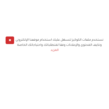
✖
نستخدم ملفات الكوكيز لنسهل عليك استخدام موقعنا الإلكتروني
ونكيف المحتوى والإعلانات وفقا لمتطلباتك واحتياجاتك الخاصة
المزيد
حملوا تطبيق
زهرة الخليج