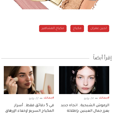
لجين عمران
مكياج
مكياج المشاهير
إقرأ أيضاً
#جمالك
#جمالك
24 يوليو
22 يوليو
الرموش الشبحية.. اتجاه جديد
في 5 دقائق فقط.. أسرار
يعزز جمال العينين بإطلالة
المكياج السريع لإخفاء الإرهاق