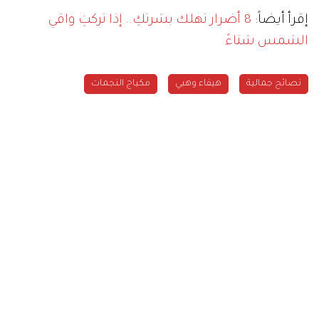
إقرأ أيضاً:
8 أضرار تهلك بشرتكِ.. إذا تركتِ واقي
الشمس شتاءً
نصائح جمالية
هيفاء وهبي
مكياج النجمات