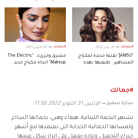
طبيعية
واستعادة إشراقة وجهكِ
#جمالك
#جمالك
31 يناير 2022
07 أكتوبر 2021
"JAMSU" تقنية جديدة لمكياج
مشرق وجريء.. "The Electric
المشاهير.. طبقيها بهذه
Makeup" اتجاه مكياج جديد
الخطوات
أعجب المشاهير
#جمالك
سارة سمير
الإثنين 31 أكتوبر 2022 11:56
تشتهر النجمة اللبنانية، هيفاء وهبي، بجمالها الساحر
ولمساتها الجمالية الجذابة التي تعتمدها مع أشهر
خبراء التجميل، وعادة تعمل على إبراز شكل عينيها