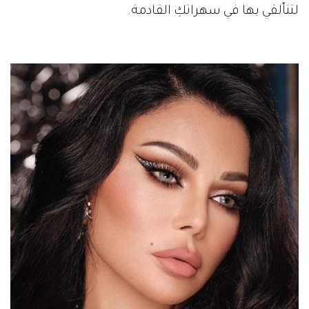
لتتألقي بها في سهراتكِ القادمة.