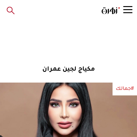
مكياج لجين عمران
#جمالك