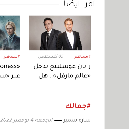
اقرأ أيضاً
05 أغسطس
#مشاهير
#مشاهير
رايان غوسلينغ يدخل
«عالم مارفل».. هل
يكون الخليفة المنتظر
حلقات 
لنيكولاس كيج؟
المتوا
#جمالك
سارة سمير
الجمعة 4 نوفمبر 2022 11:35