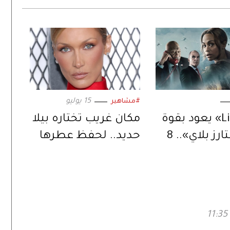
15 يوليو
#مشاهير
«Lioness» يعود بقوة
مكان غريب تختاره بيلا
عبر «ستارز بلاي».. 8
حديد.. لحفظ عطرها
من التشويق
المفضل
صل