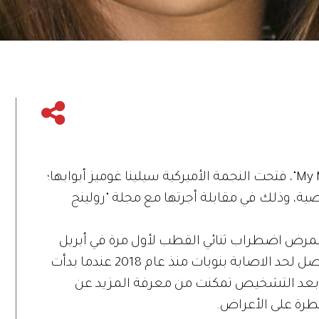
قبل إصدار فيلمها الوثائقي "My Mind and Me"، فتحت النجمة الأميركية سيلينا غوميز أبوابها؛
، وذلك في مقابلة أجرتها مع مجلة "رولينج
بمرض اضطراب ثنائي القطب لأول مرة في أبريل
2020، عانت كثيراً من الأعراض التي كانت تصل لحد الاصابة بنوبات منذ عام 2018 عندما بدأت
 بعد التشخيص تمكنت من معرفة المزيد عن
يطرة على الأعراض.