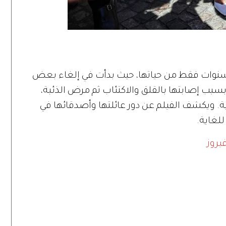
ر الفيلم الوثائقي لسيلينا غوميز عن 6 سنوات فقط من حياتها، حيث بدأت في إلغاء بعض
حتفالات والجولات الفنية في عام 2016، بسبب إصابتها بالقلق والاكتئاب ثم مرض الذئبة،
ية. ويكشف الفيلم عن دور عائلتها وأصدقائها في
للغاية.
يروز