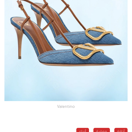
Valentino
أناقة
موضة
أزياء