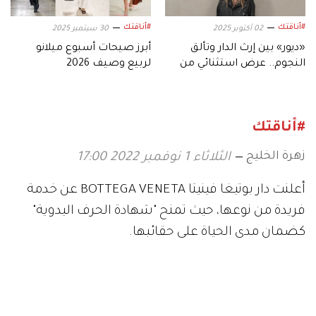
#أناقتك
#أناقتك
02 أكتوبر 2025
30 سبتمبر 2025
«ديور» بين إرث الدار وتألق
أبرز صيحات أسبوع ميلانو
النجوم.. عرض استثنائي من
لربيع وصيف 2026
قلب باريس
#أناقتك
زهرة الخليج
الثلاثاء 1 نوفمبر 2022 17:00
أعلنت دار بوتيغا فينيتا BOTTEGA VENETA عن خدمة
فريدة من نوعها، حيث تمنح "شهادة الحرف اليدوية"
كضمان مدى الحياة على حقائبها.