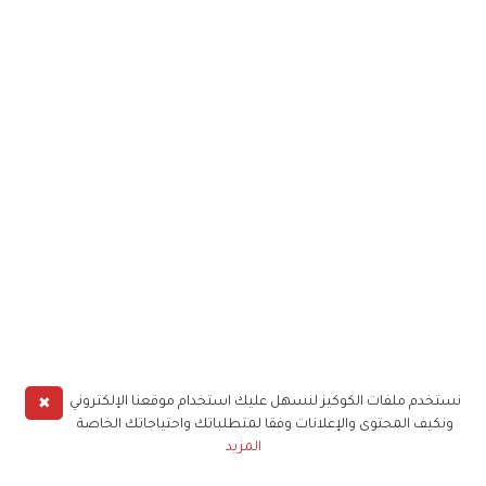
✖
نستخدم ملفات الكوكيز لنسهل عليك استخدام موقعنا الإلكتروني
ونكيف المحتوى والإعلانات وفقا لمتطلباتك واحتياجاتك الخاصة
المزيد