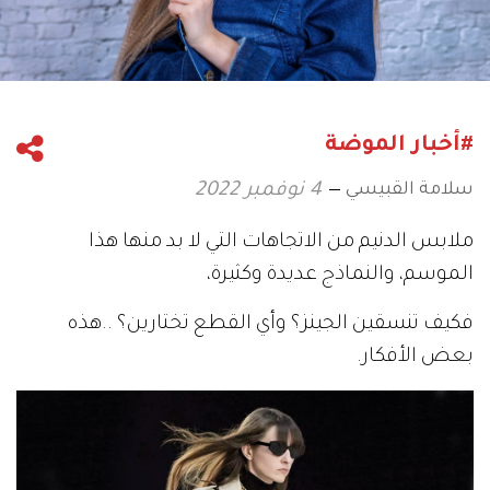
#أخبار الموضة
سلامة القبيسي
4 نوفمبر 2022
‬الموسم،‭ ‬والنماذج‭ ‬عديدة‭ ‬وكثيرة،‭ ‬
‬بعض‭ ‬الأفكار‭.‬