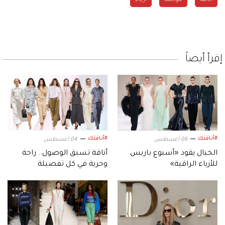
إقرأ أيضاً
#أناقتك
#أناقتك
06 أغسطس
04 أغسطس
الخيال يقود «أسبوع باريس
أناقة تسبق الوصول.. راحة
للأزياء الراقية»
وحرية في كل تفصيلة