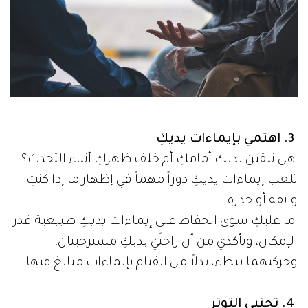
3. اهتمي بإيماءات يديكِ
هل تبقين يديك أمامكِ أم خلف ظهركِ أثناء التحدث؟
تلعب إيماءات يديكِ دوراً مهماً في إظهار ما إذا كنتِ
واثقة أو حذرة.
ما عليكِ سوى الحفاظ على إيماءات يديكِ طبيعية قدر
الإمكان، وتأكدي من أن راحتَيْ يديكِ مسترخيتان،
وحركيهما ببطء، بدلاً من القيام بإيماءات مبالغ فيها.
4. تجنبي التوتر