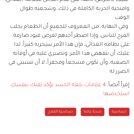
عليك بالحرص، دائماً، على عدم التدخل بنظامه الغذائي،
وامنحيه الحرية الكاملة في ذلك، وشجعيه طوال
الوقت.
وفي النهاية، من المعروف للجميع أن الطعام يجلب
الفرح للناس، وإذا اضطر أحدهم لفرض قيود صارمة
على نظامه الغذائي، فإن هذا الأمر سيحزنه كثيراً، لذا
عليك أن تتفهمي هذا الأمر، وتصبري عليه في أوقاته
الصعبة، وأن تكوني مشجعاً ومحفزاً، لا أن تتسببي في
الضرر له.
إقرأ أيضاً:
4 علامات بلغة الجسد تؤكد ثقتك بنفسكِ..
استخدميها
حساسية
صحة عامة
حساسية القمح