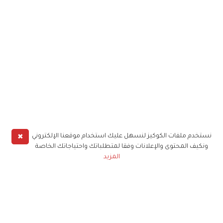
✖
نستخدم ملفات الكوكيز لنسهل عليك استخدام موقعنا الإلكتروني
ونكيف المحتوى والإعلانات وفقا لمتطلباتك واحتياجاتك الخاصة
المزيد
حملوا تطبيق
زهرة الخليج