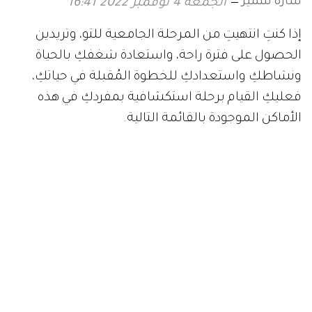
سارة سمير
الجمعة 4 نوفمبر 2022 16:41
إذا كنتِ انتهيتِ من المرحلة الجامعية للتو، وتريدين
الحصول على فترة راحة، واستعادة شغفكِ بالحياة
ونشاطكِ واستعدادكِ للخطوة المُقبلة في حياتكِ،
فعليكِ القيام برحلة استكشافية بمفردكِ في هذه
الأماكن الموجودة بالقائمة التالية.