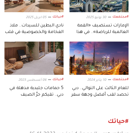
#مجتمعك
#حياتك
30 يونيو 2025
05 ابريل 2025
الإمارات تستضيف «القمة
نادي البطين للسيدات.. ملاذ
العالمية للرياضة».. في هذا
الفخامة والخصوصية في قلب
التاريخ
أبوظبي
#مجتمعك
#حياتك
10 يناير 2024
06 أغسطس 2023
للعام الثالث على التوالي.. دبي
5 حمامات جليدية مذهلة في
تحصد لقب أفضل وجهة سفر
دبي.. تقيكم حرَّ الصيف
عالمية
#حياتك