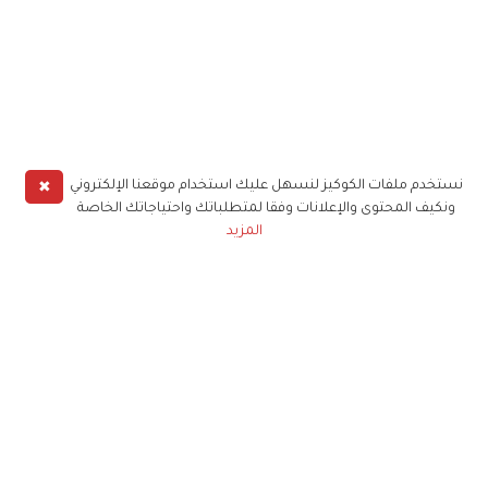
✖
نستخدم ملفات الكوكيز لنسهل عليك استخدام موقعنا الإلكتروني
ونكيف المحتوى والإعلانات وفقا لمتطلباتك واحتياجاتك الخاصة
المزيد
حملوا تطبيق
زهرة الخليج