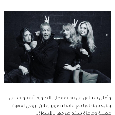
وأعلن ستالون في تعليقه على الصورة: أنه يتواجد في
ولاية فيلادلفيا مع بناته لتصوير إعلان تروجي لقهوة
معلبة وجاهزة سيتم طرحها بالأسواق.