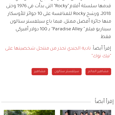
قدمها سلسلة أفلام "Rocky" التي بدأت في 1976 وحتى
2018، ورشح Rocky للمنافسة على 10 جوائز للأوسكار
منها جائزة أفضل ممثل، فيما باع سيلفستر ستالون
سيناريو فيلم " Paradise Alley" بـ 100 دولار أميركي
فقط.
إقرأ أيضاً:
نادية الجندي تحذر من منتحل شخصيتها على
"تيك توك"
مشاهير العالم
سيلفستر ستالون
مشاهير
إقرأ أيضاً