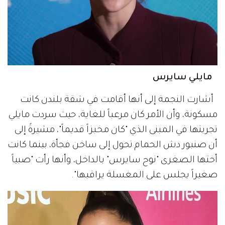
مايلي سايرس
أشارت النجمة إلى أنها أقامت في شقة بلندن كانت
مسكونة، وأن الأمر كان مرعباً للغاية، حيث سردت مايلي
تجربتها في المبنى الذي "كان مخبزاً قديماً"، مشيرةً إلى
أن صنبور دش الحمام تحول إلى ساخن فجأة، بينما كانت
أختها الصغرى "نوح سايرس" بالداخل، وأنها رأت "صبياً
صغيراً يجلس على المغسلة يراقبها".