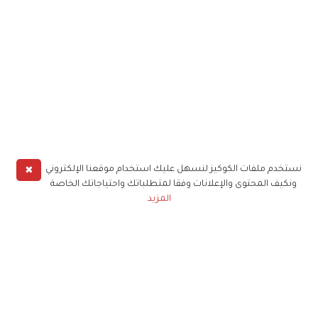
✖
نستخدم ملفات الكوكيز لنسهل عليك استخدام موقعنا الإلكتروني
ونكيف المحتوى والإعلانات وفقا لمتطلباتك واحتياجاتك الخاصة
المزيد
حملوا تطبيق
زهرة الخليج