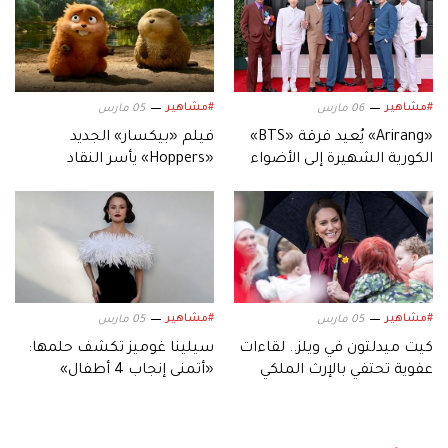
#مشاهير
#مشاهير
06 مارس
05 مارس
«Arirang» يُعيد فرقة «BTS»
فيلم «بيكسار» الجديد
الكورية الشهيرة إلى الأضواء
«Hoppers» يأسر النقاد
بعالمه.. وشخصياته المميزة
#مشاهير
#مشاهير
05 مارس
05 مارس
كيت ميدلتون في ويلز.. لقاءات
سيلينا غوميز تكشف حلمها:
عفوية تحتفي بالإرث الملكي
«أتمنى إنجاب 4 أطفال»