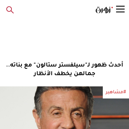
أحدث ظهور لـ"سيلفستر ستالون" مع بناته..
جمالهن يخطف الأنظار
#مشاهير