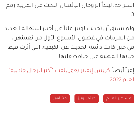
استراحة، ليبدأ الزوجان اليائسان البحث عن المربية رقم
3.
ولم يسبق أن تحدثت لوبيز علناً عن أخبار استقالة العديد
من المربيات في غضون الأسبوع الأول من تعيينهن،
في حين كانت دائمة الحديث عن الكيفية، التي أثرت فيها
حياتها المهنية على حياة طفليها.
إقرأ أيضاً:
‏كريس إيفانز يفوز بلقب "أكثر الرجال جاذبية"
لعام 2022
مشاهير العالم
جينفر لوبيز
مشاهير