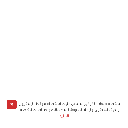
✖
نستخدم ملفات الكوكيز لنسهل عليك استخدام موقعنا الإلكتروني
ونكيف المحتوى والإعلانات وفقا لمتطلباتك واحتياجاتك الخاصة
المزيد