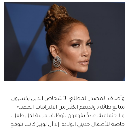
وأضاف المصدر المطلع: الأشخاص الذين يكسبون
مبالغ طائلة، ولديهم الكثير من الالتزامات المهنية
والاجتماعية، عادةً يقومون بتوظيف مربية لكل طفل،
خاصة للأطفال حديثي الولادة، إلا أن لوبيز كانت تتوقع