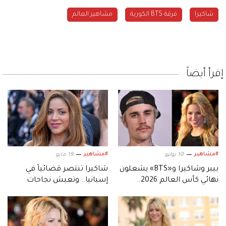
شاكيرا
فرقة BTS الكورية
مشاهير العالم
إقرأ أيضاً
#مشاهير
#مشاهير
10 يوليو
19 مايو
بيبر وشاكيرا و«BTS» يشعلون
شاكيرا تنتصر قضائياً في
نهائي كأس العالم 2026..
إسبانيا.. وتعيش نجاحات
بعرض استثنائي
عالمية قياسية