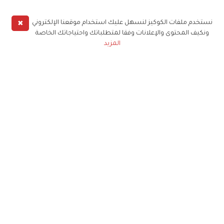
✖
نستخدم ملفات الكوكيز لنسهل عليك استخدام موقعنا الإلكتروني
ونكيف المحتوى والإعلانات وفقا لمتطلباتك واحتياجاتك الخاصة
المزيد
حملوا تطبيق
زهرة الخليج
الاشتراك للحصول على ملخص أسبوعي على بريدك
الإلكتروني