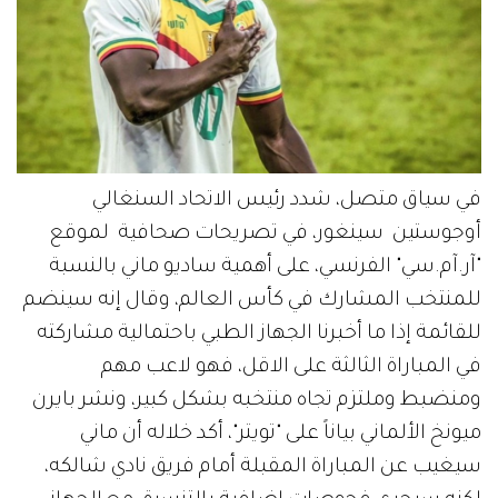
في سياق متصل، شدد رئيس الاتحاد السنغالي
أوجوستين سينغور، في تصريحات صحافية لموقع
"آر.آم.سي" الفرنسي، على أهمية ساديو ماني بالنسبة
للمنتخب المشارك في كأس العالم، وقال إنه سينضم
للقائمة إذا ما أخبرنا الجهاز الطبي باحتمالية مشاركته
في المباراة الثالثة على الاقل، فهو لاعب مهم
ومنضبط وملتزم تجاه منتخبه بشكل كبير، ونشر بايرن
ميونخ الألماني بياناً على "تويتر"، أكد خلاله أن ماني
سيغيب عن المباراة المقبلة أمام فريق نادي شالكه،