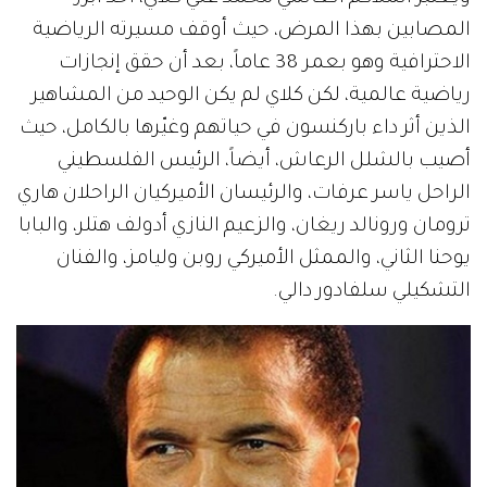
المصابين بهذا المرض، حيث أوقف مسيرته الرياضية
الاحترافية وهو بعمر 38 عاماً، بعد أن حقق إنجازات
رياضية عالمية، لكن كلاي لم يكن الوحيد من المشاهير
الذين أثر داء باركنسون في حياتهم وغيّرها بالكامل، حيث
أصيب بالشلل الرعاش، أيضاً، الرئيس الفلسطيني
الراحل ياسر عرفات، والرئيسان الأميركيان الراحلان هاري
ترومان ورونالد ريغان، والزعيم النازي أدولف هتلر، والبابا
يوحنا الثاني، والممثل الأميركي روبن وليامز، والفنان
التشكيلي سلفادور دالي.