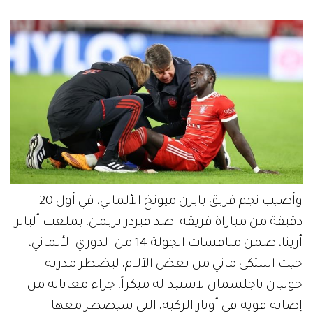
وأصيب نجم فريق بايرن ميونخ الألماني، في أول 20
دقيقة من مباراة فريقه ضد فيردر بريمن، بملعب أليانز
أرينا، ضمن منافسات الجولة 14 من الدوري الألماني،
حيث اشتكى ماني من بعض الآلام، ليضطر مدربه
جوليان ناجلسمان لاستبداله مبكراً، جراء معاناته من
إصابة قوية في أوتار الركبة، التي سيضطر معها