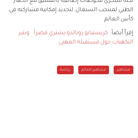
لكنه سيجري فحوصات إضافية بالتنسيق مع الجهاز
الطبي لمنتخب السنغال، لتحديد إمكانية مشاركته في
كأس العالم.
إقرأ أيضاً:
كريستيانو رونالدو يشتري قصراً.. ويثير
التكهنات حول مستقبله المهني
مشاهير
مشاهير العالم
رياضة