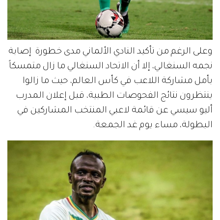
وعلى الرغم من تأكيد النادي الألماني مدى خطورة إصابة
نجمه السنغالي، إلا أن الاتحاد السنغالي ما زال متمسكاً
بأمل مشاركة اللاعب في كأس العالم، حيث ما زالوا
ينتظرون نتائج الفحوصات الطبية، قبل إعلان المدرب
أليو سيسي عن قائمة لاعبي المنتخب المشاركين في
البطولة، مساء يوم غد الجمعة.