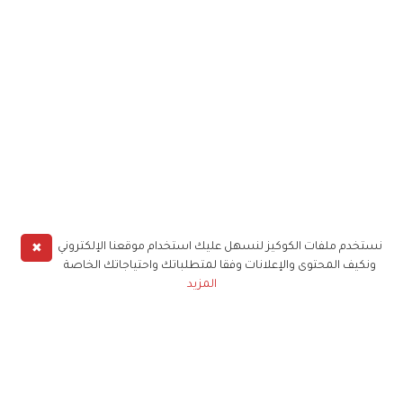
✖
نستخدم ملفات الكوكيز لنسهل عليك استخدام موقعنا الإلكتروني
ونكيف المحتوى والإعلانات وفقا لمتطلباتك واحتياجاتك الخاصة
المزيد
حملوا تطبيق
زهرة الخليج