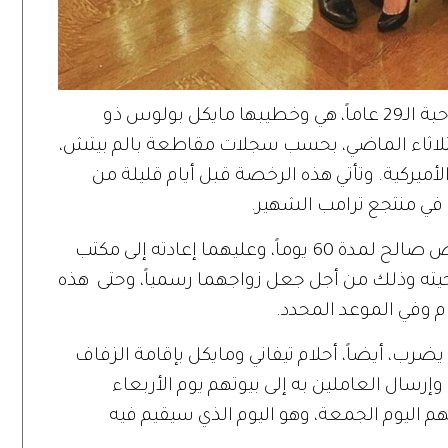
وفي التفاصيل، حصلت الابنة المدللة، صاحبة الـ29 عاماً، هي وخطيبها مايكل بولوس ذو
الثلاثاء الماضي، بحسب سجلات مقاطعة بالم بيتش،
لأميركية. وتأتي هذه الرخصة قبل أيام قليلة من
 في منتجع ترامب الشهير.
وبحسب قوانين ولاية فلوريدا، فإن الترخيص صالح لمدة 60 يوماً، وعليهما إعادته إلى مكتب
يته وذلك من أجل جعل زواجهما رسمياً، وحتى هذه
م وفي الموعد المحدد.
 يضرب، أيضاً، أحلام تيفاني ومايكل بإقامة الزفاف
إرسال العاملين به إلى بيوتهم يوم الأربعاء
م اليوم الجمعة، وهو اليوم الذي سيقيم فيه