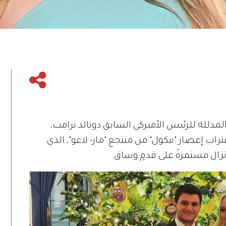
المدللة للرئيس الأميركي السابق دونالد ترامب،
اب إعصار "نيكول" من منتجع "مار- لاغو"، الذي
تزال مستمرةً على قدمٍ وساق.