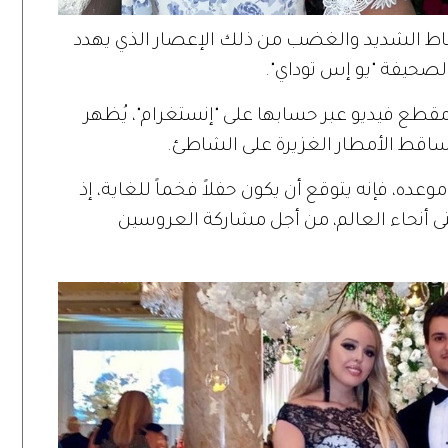
باط الشديد والغضب من ذلك الإعصار الذي يهدد
صحيفة "يو إس توداي".
ت مقطع فيديو عبر حسابها على "إنستغرام"، يُظهر
تتساقط الأمطار الغزيرة على الشاطئ.
عده، فإنه يتوقع أن يكون حفلاً فخماً للغاية، إذ
حو 500 ضيف من شتى أنحاء العالم، من أجل مشاركة العروسين