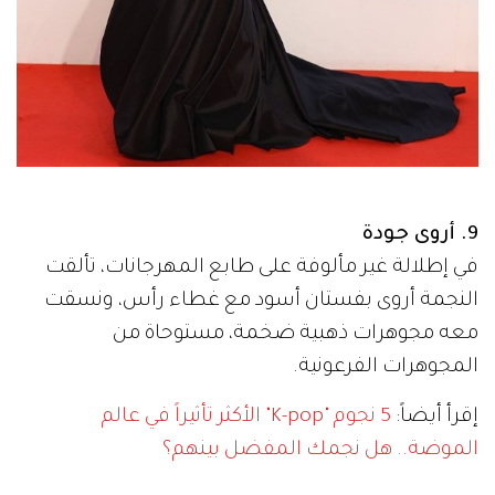
9. أروى جودة
في إطلالة غير مألوفة على طابع المهرجانات، تألقت
النجمة أروى بفستان أسود مع غطاء رأس، ونسقت
معه مجوهرات ذهبية ضخمة، مستوحاة من
المجوهرات الفرعونية.
إقرأ أيضاً:
5 نجوم "K-pop" الأكثر تأثيراً في عالم
الموضة.. هل نجمك المفضل بينهم؟