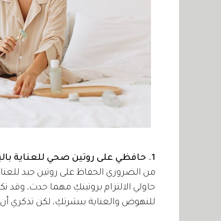
1. حافظي على روتين صحي للعناية بالبشرة
من الضروري الحفاظ على روتين جيد للعناية
حاولي الالتزام بروتينكِ مهما حدث، وقد ت
للنهوض والعناية ببشرتكِ، لكن تذكري أن 