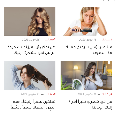
#جمالك
#جمالك
18 يونيو 2023
25 ابريل 2023
فيتامين (سي).. رفيق جمالك
هل يمكن أن يعزز تدليك فروة
هذا الصيف
الرأس نمو الشعر؟.. إليك
الإجابة
#جمالك
#جمالك
21 مارس 2023
21 مارس 2023
هل فرد شعركِ كثيراً آمن؟..
تملكين شعراً رقيقاً.. هذه
إليك الإجابة!
الطرق تجعله لامعاً وكثيفاً
مرةً أخرى