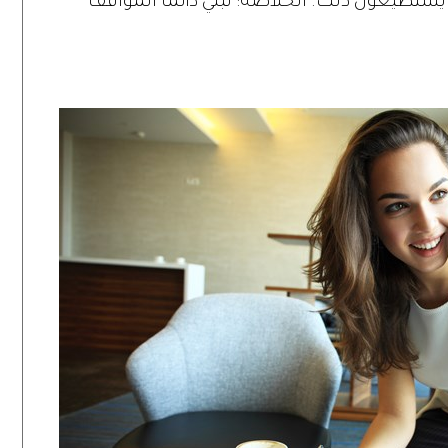
يستطيعون ذلك. الخلاصة: تبني دائماً المواقف