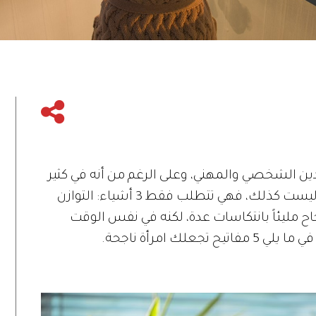
دين الشخصي والمهني، وعلى الرغم من أنه في كثير
من الأحيان تبدو الأهداف متعارضة، فإنها ليست كذلك، فهي تتطلب فقط 3 أشياء: التوازن
جاح مليئاً بانتكاسات عدة، لكنه في نفس الوقت
ك امرأة ناجحة.