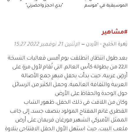
الموسيقية في "موسم
"بدي احجز واحضرني"
الرياض".. وبماذا وصفت
السعودية؟
#مشاهير
زهرة الخليج - الأردن
الإثنين 21 نوفمبر 2022 15:27
بعد طول انتظار، انطلقت يوم أمس فعاليات النسخة
الـ22 من بطولة كأس العالم، التي تُقام لأول مرةٍ على
أرضٍ عربية، حيث بدأت بحفلٍ مبهرٍ جمع الأصالة
العربية والثقافة العالمية، وحمل الكثير من الرسائل
حول الوحدة والحفاظ على الأرض.
وكان من اللافت في ذلك الحفل، ظهور الشاب
القطري غانم المفتاح المولود بنصف جسد، إلى جانب
الممثل الأميركي الشهير مورغان فريمان على أرض
ملعب البيت، حيث استهل الأول الحفل الافتتاحي بتلاوة