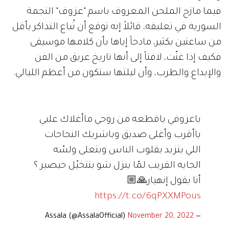
فيما مازح الملحن المعروف باسم "عزوف" النجمة
السورية في تعليقه، قائلاً إنه توقع أن تُباع التذاكر بأقل
من ساعتين بكثير، مادحاً إياها بأن كلامها موسيقى
فكيف إذا غنّت، لافتاً إلى أنها تاريخ عريق من الفن
والإبداع والطرب، وأن ليلتها ستكون من أعظم الليالي.
ياعزوفي ياقطعه من روحي ماأغلاك عليي
ياأقرب وأغلى صديق وباشريك النجاحات
اللي بتزيد بقلوب الناس وبتعلى ولسّه
الجايه القريب لمّا ينزل شو بتتخيّل حيصير ؟
أنا بقول إنهيار🙏🏼
https://t.co/6qPXXMPous
November 20, 2022
— Assala (@AssalaOfficial)