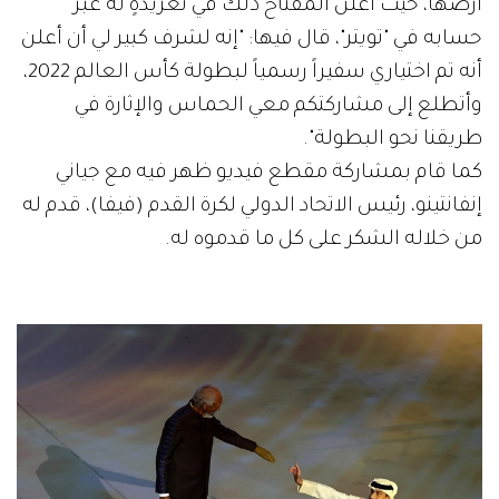
أرضها، حيث أعلن المفتاح ذلك في تغريدةٍ له عبر
حسابه في "تويتر"، قال فيها: "إنه لشرف كبير لي أن أعلن
أنه تم اختياري سفيراً رسمياً لبطولة كأس العالم 2022،
وأتطلع إلى مشاركتكم معي الحماس والإثارة في
طريقنا نحو البطولة".
كما قام بمشاركة مقطع فيديو ظهر فيه مع جياني
إنفانتينو، رئيس الاتحاد الدولي لكرة القدم (فيفا)، قدم له
من خلاله الشكر على كل ما قدموه له.