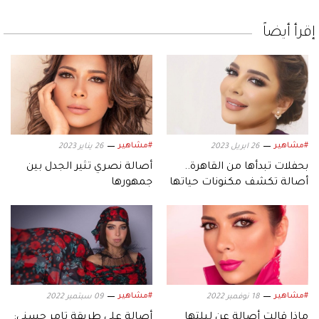
إقرأ أيضاً
#مشاهير
#مشاهير
26 ابريل 2023
26 يناير 2023
بحفلات تبدأها من القاهرة..
أصالة نصري تثير الجدل بين
أصالة تكشف مكنونات حياتها
جمهورها
الخاصة
#مشاهير
#مشاهير
18 نوفمبر 2022
09 سبتمبر 2022
ماذا قالت أصالة عن ليلتها
أصالة على طريقة تامر حسني: