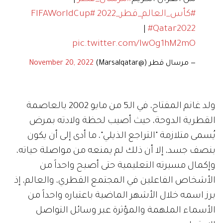
#كأس_العالم_قطر_2022
#FIFAWorldCup
|
#Qatar2022
pic.twitter.com/lwOg1hM2mO
— مرسال قطر (@Marsalqatar)
November 20, 2022
ولد غانم المفتاح، في الـ5 من مايو 2002 بالعاصمة
القطرية الدوحة، حيث أصيب لحظة ولادته بمرض
يُسمى متلازمة "التراجع الذيلي"، ما أدى إلى أن يكون
بنصف جسد، إلا أن ذلك لم يمنعه من مواصلة حياته،
وإكمال مسيرته التعليمية حتى أصبح واحداً من
الأشخاص الفاعلين في المجتمع القطري، والعالم، إذ
برز اسمه خلال الأشهر الماضية باعتباره واحداً من
الأسماء الملهمة والمؤثرة عبر وسائل التواصل