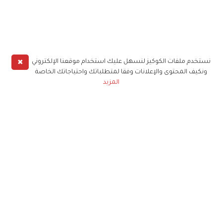
✖
نستخدم ملفات الكوكيز لنسهل عليك استخدام موقعنا الإلكتروني
ونكيف المحتوى والإعلانات وفقا لمتطلباتك واحتياجاتك الخاصة
المزيد
حملوا تطبيق
زهرة الخليج