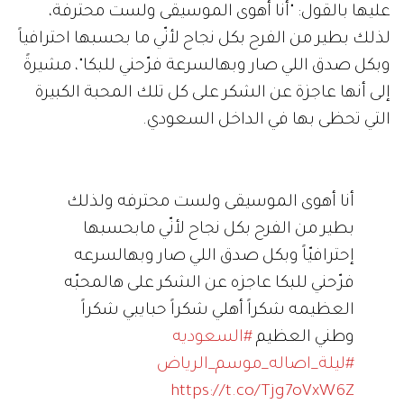
عليها بالقول: "أنا أهوى الموسيقى ولست محترفة،
لذلك بطير من الفرح بكل نجاح لأنّي ما بحسبها احترافياً
وبكل صدق اللي صار وبهالسرعة فرّحني للبكا"، مشيرةً
إلى أنها عاجزة عن الشكر على كل تلك المحبة الكبيرة
التي تحظى بها في الداخل السعودي.
أنا أهوى الموسيقى ولست محترفه ولذلك
بطير من الفرح بكل نجاح لأنّي مابحسبها
إحترافيّاً وبكل صدق اللي صار وبهالسرعه
فرّحني للبكا عاجزه عن الشكر على هالمحبّه
العظيمه شكراً أهلي شكراً حبايبي شكراً
وطني العظيم
#السعوديه
#ليلة_اصاله_موسم_الرياض
https://t.co/Tjg7oVxW6Z