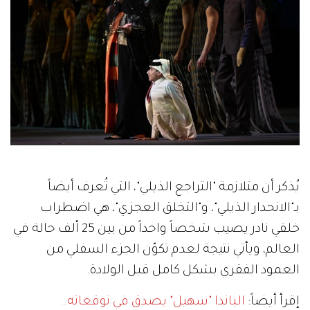
يُذكر أن متلازمة "التراجع الذيلي"، التي تُعرف أيضاً
بـ"الانحدار الذيلي"، و"التخلق العجزي"، هي اضطراب
خلقي نادر يصيب شخصاً واحداً من بين 25 ألف حالة في
العالم، ويأتي نتيجة لعدم تكوّن الجزء السفلي من
العمود الفقري بشكل كامل قبل الولادة.
إقرأ أيضاً:
الباندا "سهيل" يصدق في توقعاته..