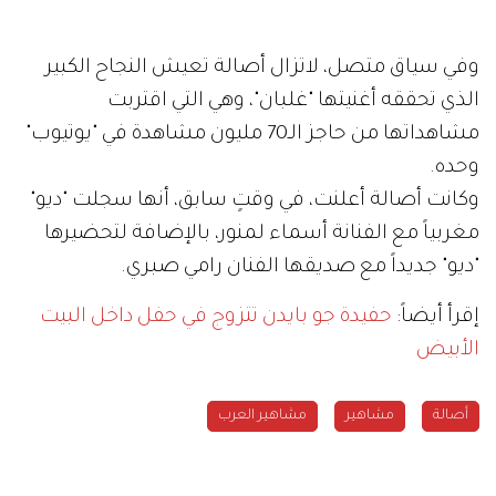
وفي سياق متصل، لاتزال أصالة تعيش النجاح الكبير
الذي تحققه أغنيتها "غلبان"، وهي التي اقتربت
مشاهداتها من حاجز الـ70 مليون مشاهدة في "يوتيوب"
وحده.
وكانت أصالة أعلنت، في وقتٍ سابق، أنها سجلت "ديو"
مغربياً مع الفنانة أسماء لمنور، بالإضافة لتحضيرها
"ديو" جديداً مع صديقها الفنان رامي صبري.
إقرأ أيضاً:
حفيدة جو بايدن تتزوج في حفل داخل البيت
الأبيض
مشاهير
مشاهير العرب