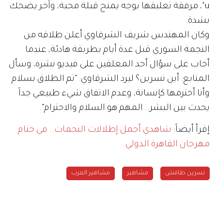
u"، مرفقة تعليقها بوجه يمنح قبلة محبة، وآخر يضحك
بشدة.
وكان المهندس شريف الشرقاوي أعلن طلاقه من
النجمة السوري قبل عدة أيام بطريقة هادئة، عندما
أجاب على سؤال أحد المعلقين على فيديو نشره، وسأل
المتابع: أين نسرين؟ ليرد الشرقاوي: "تم الطلاق بسلام
وأنا أحترمها كإنسانة، وعدم الاتفاق شيء طبيعي جداً
يحدث بين البشر.. المهم هو السلام والاحترام".
إقرأ أيضاً:
شاهدي أجمل إطلالات النجمات.. في ختام
مهرجان القاهرة الدولي
نسرين طافش
مشاهير
مشاهير العرب