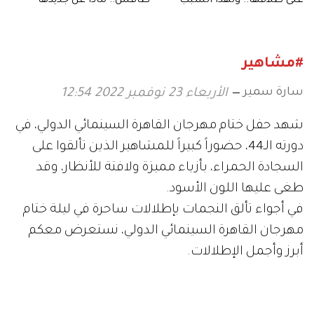
على طلاقها.. ولهذا السبب
طافش.. ماذا عن جديدها
ذرفت دموعها بغزارة
الفني؟
#مشاهير
سارة سمير
الأربعاء 23 نوفمبر 2022 12:54
شهد حفل ختام مهرجان القاهرة السينمائي الدولي، في
دورته الـ44، حضوراً كبيراً للمشاهير الذين تألقوا على
السجادة الحمراء، بأزياء مميزة ولافتة للأنظار، وقد
طغى عليها اللون الأسود.
في أجواء تألق النجمات بإطلالات ساحرة في ليلة ختام
مهرجان القاهرة السينمائي الدولي، نستعرض معكم
أبرز وأجمل الإطلالات.