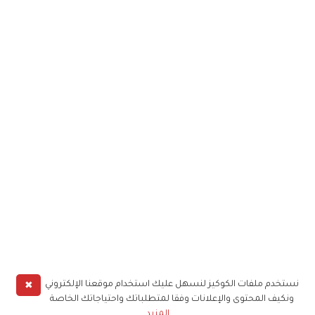
✖
نستخدم ملفات الكوكيز لنسهل عليك استخدام موقعنا الإلكتروني
ونكيف المحتوى والإعلانات وفقا لمتطلباتك واحتياجاتك الخاصة
المزيد