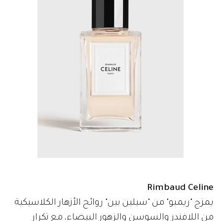
Rimbaud Celine
يمزج "ريمبو" من "سيلين بين" روائح الأزهار الكلاسيكية
من اللافندر والسوسن والزهور البيضاء، مع تكرار