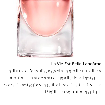
La Vie Est Belle Lancôme
هذا التجسيد الحلو والفاكهي من "لانكوم" ستحبه اللواتي
يملن نحو العطور الغورماندية؛ فهو نفحات افتتاحية
من الكشمش الأسود المتلألئ والكمثرى تجف في دفء
البرالين والفانيليا وحبوب التونكا.