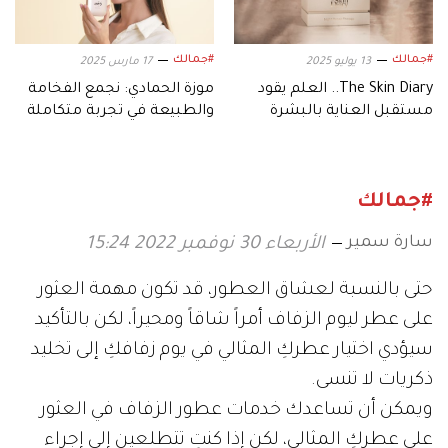
#جمالك
#جمالك
13 يوليو 2025
17 مارس 2025
The Skin Diary.. العلم يقود
موزة الحمادي: نجمع الفخامة
مستقبل العناية بالبشرة
والطبيعة في تجربة متكاملة
#جمالك
سارة سمير
الأربعاء 30 نوفمبر 2022 15:24
حتى بالنسبة لعشاق العطور، قد تكون مهمة العثور
على عطر ليوم الزفاف أمراً شاقاً ومحيراً، لكن بالتأكيد
سيؤدي اختيار عطركِ المثالي في يوم زفافكِ إلى تخليد
ذكريات لا تنسى.
ويمكن أن تساعدك خدمات عطور الزفاف في العثور
على عطركِ المثالي، لكن إذا كنتِ تتطلعين إلى إجراء