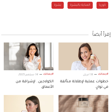
كوريا
العناية بالبشرة
بشرة
إقرأ أيضاً
#جمالك
#جمالك
16 ابريل
14 سبتمبر 2025
خطوات عملية لإطلالة متألقة
الكولاجين.. لإشراقة من
في ثوانٍ
الأعماق