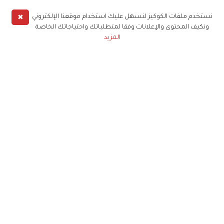
✖
نستخدم ملفات الكوكيز لنسهل عليك استخدام موقعنا الإلكتروني
ونكيف المحتوى والإعلانات وفقا لمتطلباتك واحتياجاتك الخاصة
المزيد
حملوا تطبيق
زهرة الخليج
الاشتراك للحصول على ملخص أسبوعي على بريدك
الإلكتروني