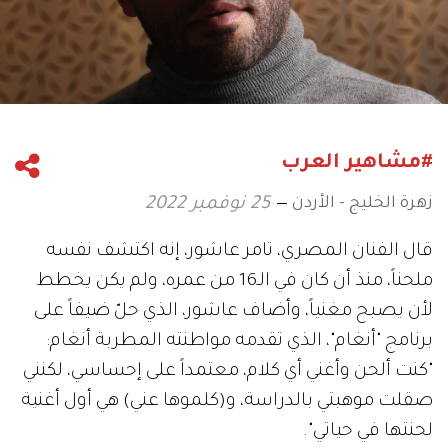
#مشاهير العرب
زهرة الخليج - الأردن
25 نوفمبر 2022
قال الفنان المصري، تامر عاشور، إنه اكتشف نفسه
ملحناً، منذ أن كان في الـ16 من عمره، ولم يكن يخطط
لأن يصبح مغنياً، وأضاف عاشور، الذي حلّ ضيفاً على
برنامج "أنغام"، الذي تقدمه مواطنته المطربة أنغام:
"كنت ألحن وأغني أي كلام، معتمداً على إحساسي، لكنني
صقلت موهبتي بالدراسة، و(كلموها عني) هي أول أغنية
لحنتها في حياتي".