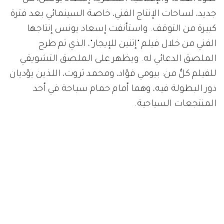
جديد، لساحات الإنتاج الفني، خاصة السينمائي بعد فترة
كبيرة من التوقف. واستأنفت إسعاد يونس إنتاجها
الفني من خلال فيلم "إتنين للإيجار"، الذي تم طرح
الملصق الدعائي له. ويظهر على الملصق التشويقي
للفيلم كلٌّ من: بيومي فؤاد، ومحمد ثروت، اللذين يؤديان
دور البطولة فيه، وهما أمام حمام سباحة في أحد
المنتجعات السياحية.