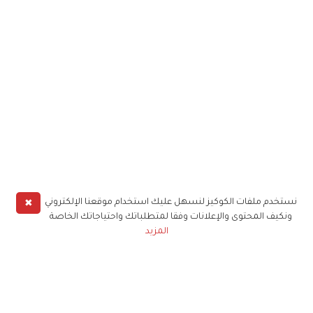
✖
نستخدم ملفات الكوكيز لنسهل عليك استخدام موقعنا الإلكتروني
ونكيف المحتوى والإعلانات وفقا لمتطلباتك واحتياجاتك الخاصة
المزيد
حملوا تطبيق