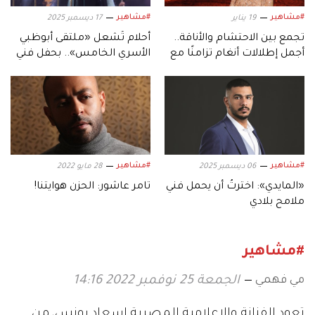
#مشاهير
#مشاهير
19 يناير
17 ديسمبر 2025
تجمع بين الاحتشام والأناقة..
أحلام تُشعل «ملتقى أبوظبي
أجمل إطلالات أنغام تزامنًا مع
الأسري الخامس».. بحفل فني
عيد ميلادها الـ53
استثنائي
#مشاهير
#مشاهير
06 ديسمبر 2025
28 مايو 2022
«المايدي»: اخترتُ أن يحمل فني
تامر عاشور: الحزن هوايتنا!
ملامح بلادي
#مشاهير
مي فهمي
الجمعة 25 نوفمبر 2022 14:16
تعود الفنانة والإعلامية المصرية إسعاد يونس، من