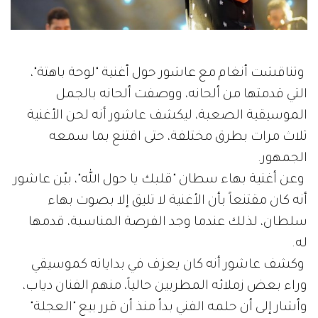
وتناقشت أنغام مع عاشور حول أغنية "لوحة باهتة"،
التي قدمتها من ألحانه، ووصفت ألحانه بالجمل
الموسيقية الصعبة، ليكشف عاشور أنه لحن الأغنية
ثلاث مرات بطرق مختلفة، حتى اقتنع بما سمعه
الجمهور.
وعن أغنية بهاء سطان "قلبك يا حول الله"، بيّن عاشور
أنه كان مقتنعاً بأن الأغنية لا تليق إلا بصوت بهاء
سلطان، لذلك عندما وجد الفرصة المناسبة، قدمها
له.
وكشف عاشور أنه كان يعزف في بداياته كموسيقي
وراء بعض زملائه المطربين حالياً، منهم الفنان دياب،
وأشار إلى أن حلمه الفني بدأ منذ أن قرر بيع "العجلة"