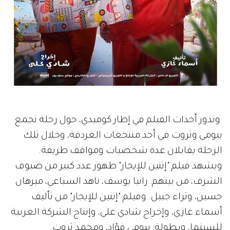
وتدور أحداث الفيلم في إطار كوميدي، حول رحلة تجمع
بيومي وثروت في أحد منتجعات الغردقة، وخلال تلك
الرحلة يقابلان عدة شخصيات ومواقف طريفة.
ويشهد فيلم "إتنين للإيجار" ظهور عدد كبير من ضيوف
الشرف، من بينهم: رانيا يوسف، ناهد السباعي، ميرهان
حسين، وثراء جبيل. وفيلم "إتنين للإيجار" من تأليف
أسماء غازي، وإخراج شادي علي، وإنتاج الشركة العربية
للسينما، وبطولة: بيومي فؤاد، ومحمد ثروت.